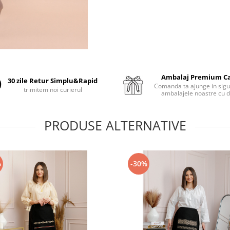
Ambalaj Premium C
30 zile Retur Simplu&Rapid
Comanda ta ajunge in sigu
trimitem noi curierul
ambalajele noastre cu d
PRODUSE ALTERNATIVE
%
-30%