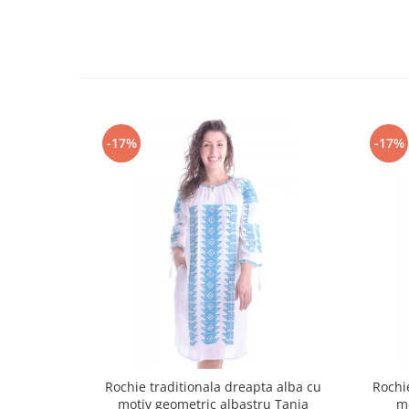
-17%
-17%
Rochie traditionala dreapta alba cu
Rochi
motiv geometric albastru Tania
m