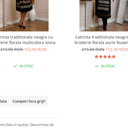
rinta traditionala neagra cu
Catrinta traditionala neagr
erie florala multicolora Ivona
broderie florala aurie Ruxa
219,00 RON
153,00 RON
219,00 RON
153,00 RON
IN STOC
IN STOC
plata
Cumperi fara griji!
ese (fata si spate). Denumirea de