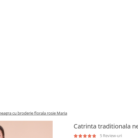
neagra cu broderie florala rosie Maria
Catrinta traditionala n
5 Review-uri