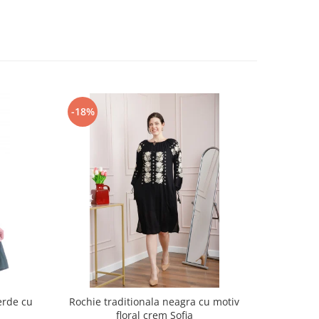
-18%
-17%
erde cu
Rochie traditionala neagra cu motiv
Rochie t
floral crem Sofia
motiv