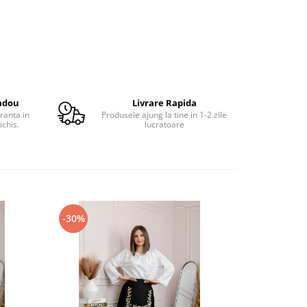
adou
Livrare Rapida
ranta in
Produsele ajung la tine in 1-2 zile
ichis.
lucratoare
-30%
-30%