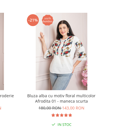
-21%
-21%
broderie
Bluza alba cu motiv floral multicolor
Marama tr
Afrodita 01 - maneca scurta
f
N
180,00 RON
143,00 RON
1
IN STOC