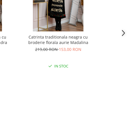
a cu
Catrinta traditionala neagra cu
Catrinta 
ndra
broderie florala aurie Madalina
broderie 
219,00 RON
153,00 RON
219,
IN STOC