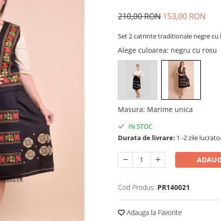
210,00 RON
153,00 RON
Set 2 catrinte traditionale negre cu 
Alege culoarea
: negru cu rosu
Masura
:
Marime unica
IN STOC
Durata de livrare:
1 -2 zile lucrat
ADAUG
Cod Produs:
PR140021
Adauga la Favorite