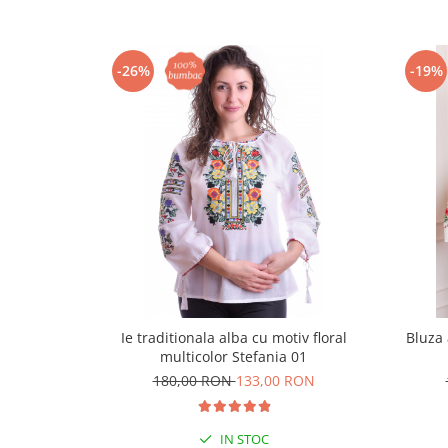
-26%
-19%
Ie traditionala alba cu motiv floral
Bluza 
multicolor Stefania 01
180,00 RON
133,00 RON
IN STOC