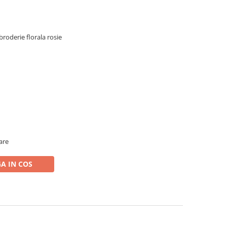
broderie florala rosie
oare
A IN COS