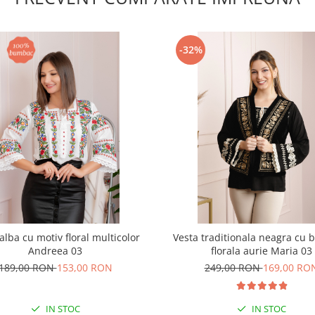
-32%
alba cu motiv floral multicolor
Vesta traditionala neagra cu 
Andreea 03
florala aurie Maria 03
189,00 RON
153,00 RON
249,00 RON
169,00 RO
IN STOC
IN STOC