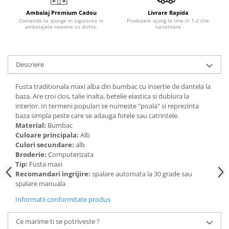
Ambalaj Premium Cadou
Livrare Rapida
Comanda ta ajunge in siguranta in
Produsele ajung la tine in 1-2 zile
ambalajele noastre cu dichis.
lucratoare
Descriere
Fusta traditionala maxi alba din bumbac cu insertie de dantela la
baza. Are croi clos, talie inalta, betelie elastica si dublura la
interior. In termeni populari se numeste "poala" si reprezinta
baza simpla peste care se adauga fotele sau catrintele.
Material:
Bumbac
Culoare principala:
Alb
Culori secundare:
alb
Broderie:
Computerizata
Tip:
Fusta maxi
Recomandari ingrijire:
spalare automata la 30 grade sau
spalare manuala
Informatii conformitate produs
Ce marime ti se potriveste ?