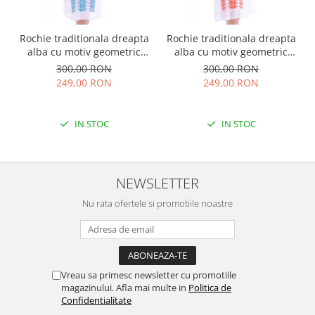
Rochie traditionala dreapta
Rochie traditionala dreapta
alba cu motiv geometric
alba cu motiv geometric
albastru Tania
rosu Doina
300,00 RON
300,00 RON
249,00 RON
249,00 RON
IN STOC
IN STOC
NEWSLETTER
Nu rata ofertele si promotiile noastre
Vreau sa primesc newsletter cu promotiile
magazinului. Afla mai multe in
Politica de
Confidentialitate