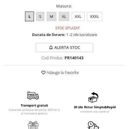
Masura
:
L
S
M
XL
XXL
XXXL
STOC EPUIZAT
Durata de livrare:
1 -2 zile lucratoare
ALERTA STOC
Cod Produs:
PR140143
Adauga la Favorite
Transport gratuit
30 zile Retur Simplu&Rapid
Comanda produse de peste 300 lei si
trimitem noi curierul
ai transport gratuit.