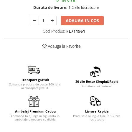
IN STOC
Durata de livrare:
1-2 zile lucratoare
ADAUGA IN COS
Cod Produs:
FL711961
Adauga la Favorite
Transport gratuit
30 zile Retur Simplu&Rapid
Comanda produse de peste 300 lei si
trimitem noi curierul
ai transport gratuit.
Ambalaj Premium Cadou
Livrare Rapida
Comanda ta ajunge in siguranta in
Produsele ajung la tine in 1-2 zile
ambalajele noastre cu dichis.
lucratoare