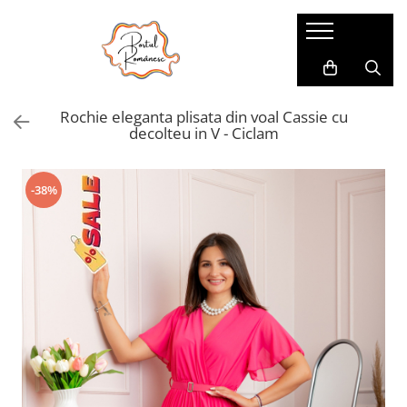
Pijamale
Imbracaminte copii
Pijamale Dama
Imbracaminte Fetite
Rochie eleganta plisata din voal Cassie cu
Pijamale Dama Marimi Mari
Imbracaminte Baieti
decolteu in V - Ciclam
Halate
Pijamale Baieti
-38%
Pijamale Fetite