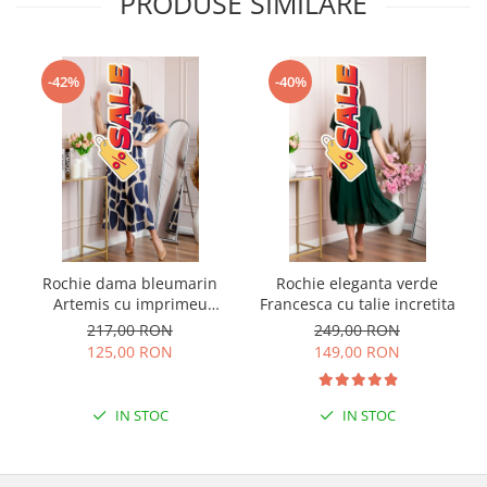
PRODUSE SIMILARE
-42%
-40%
Rochie dama bleumarin
Rochie eleganta verde
Artemis cu imprimeu
Francesca cu talie incretita
abstract si cordon in talie
217,00 RON
249,00 RON
125,00 RON
149,00 RON
IN STOC
IN STOC