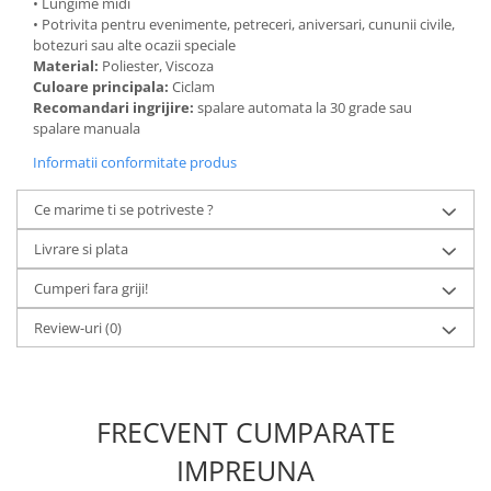
• Lungime midi
• Potrivita pentru evenimente, petreceri, aniversari, cununii civile,
botezuri sau alte ocazii speciale
Material:
Poliester, Viscoza
Culoare principala:
Ciclam
Recomandari ingrijire:
spalare automata la 30 grade sau
spalare manuala
Informatii conformitate produs
Ce marime ti se potriveste ?
Livrare si plata
Cumperi fara griji!
Review-uri
(0)
FRECVENT CUMPARATE
IMPREUNA