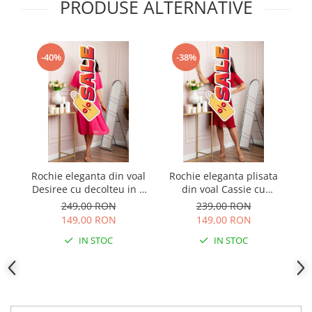
PRODUSE ALTERNATIVE
-40%
-38%
Rochie eleganta din voal
Rochie eleganta plisata
Ro
Desiree cu decolteu in V
din voal Cassie cu
v
si curea - Ciclam
decolteu in V - Grena
249,00 RON
239,00 RON
149,00 RON
149,00 RON
IN STOC
IN STOC