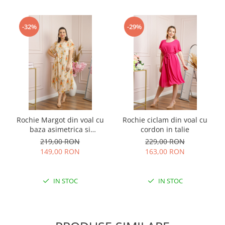
-32%
-29%
Rochie Margot din voal cu
Rochie ciclam din voal cu
baza asimetrica si
cordon in talie
imprimeu floral crem
219,00 RON
229,00 RON
149,00 RON
163,00 RON
IN STOC
IN STOC