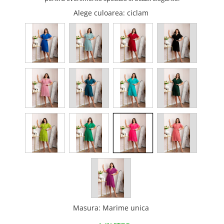
Alege culoarea
: ciclam
Masura
:
Marime unica