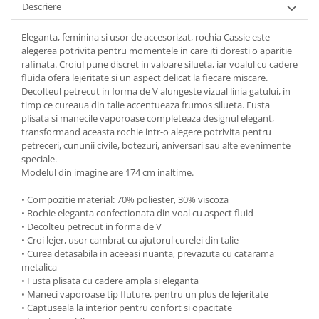
Descriere
Eleganta, feminina si usor de accesorizat, rochia Cassie este
alegerea potrivita pentru momentele in care iti doresti o aparitie
rafinata. Croiul pune discret in valoare silueta, iar voalul cu cadere
fluida ofera lejeritate si un aspect delicat la fiecare miscare.
Decolteul petrecut in forma de V alungeste vizual linia gatului, in
timp ce cureaua din talie accentueaza frumos silueta. Fusta
plisata si manecile vaporoase completeaza designul elegant,
transformand aceasta rochie intr-o alegere potrivita pentru
petreceri, cununii civile, botezuri, aniversari sau alte evenimente
speciale.
Modelul din imagine are 174 cm inaltime.
• Compozitie material: 70% poliester, 30% viscoza
• Rochie eleganta confectionata din voal cu aspect fluid
• Decolteu petrecut in forma de V
• Croi lejer, usor cambrat cu ajutorul curelei din talie
• Curea detasabila in aceeasi nuanta, prevazuta cu catarama
metalica
• Fusta plisata cu cadere ampla si eleganta
• Maneci vaporoase tip fluture, pentru un plus de lejeritate
• Captuseala la interior pentru confort si opacitate