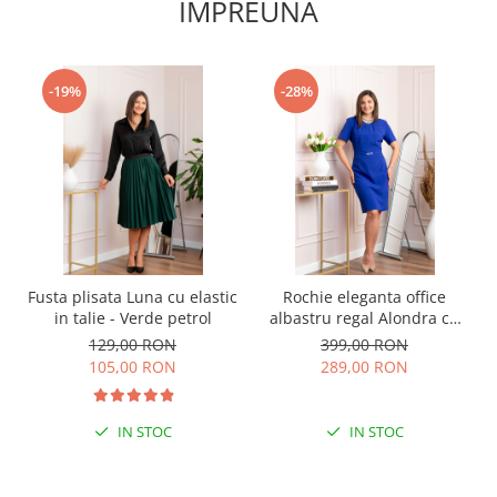
IMPREUNA
-19%
-28%
Fusta plisata Luna cu elastic
Rochie eleganta office
in talie - Verde petrol
albastru regal Alondra cu
croi cambrat
129,00 RON
399,00 RON
105,00 RON
289,00 RON
IN STOC
IN STOC