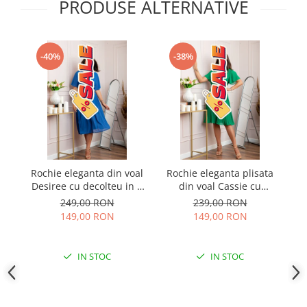
PRODUSE ALTERNATIVE
-40%
-38%
Rochie eleganta din voal
Rochie eleganta plisata
R
Desiree cu decolteu in V
din voal Cassie cu
si curea - Albastru regal
decolteu in V - Verde
249,00 RON
239,00 RON
smarald
149,00 RON
149,00 RON
IN STOC
IN STOC