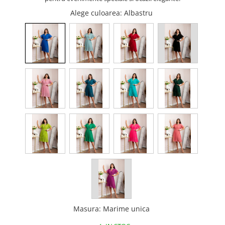
Alege culoarea
: Albastru
Masura
:
Marime unica