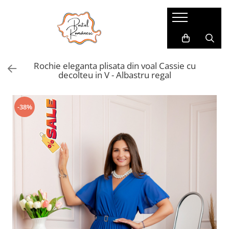
Pijamale
Imbracaminte copii
Pijamale Dama
Imbracaminte Fetite
Rochie eleganta plisata din voal Cassie cu
Pijamale Dama Marimi Mari
Imbracaminte Baieti
decolteu in V - Albastru regal
Halate
Pijamale Baieti
-38%
Pijamale Fetite