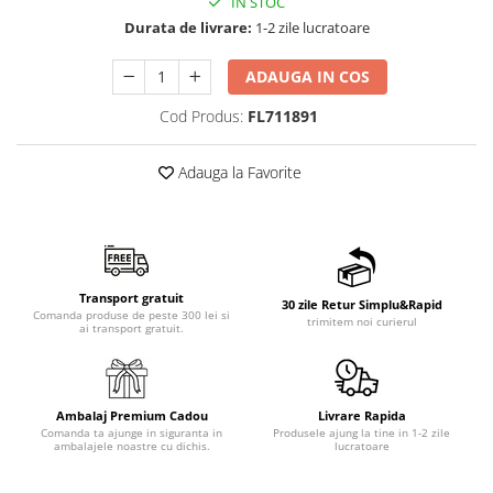
IN STOC
Durata de livrare:
1-2 zile lucratoare
ADAUGA IN COS
Cod Produs:
FL711891
Adauga la Favorite
Transport gratuit
30 zile Retur Simplu&Rapid
Comanda produse de peste 300 lei si
trimitem noi curierul
ai transport gratuit.
Ambalaj Premium Cadou
Livrare Rapida
Comanda ta ajunge in siguranta in
Produsele ajung la tine in 1-2 zile
ambalajele noastre cu dichis.
lucratoare