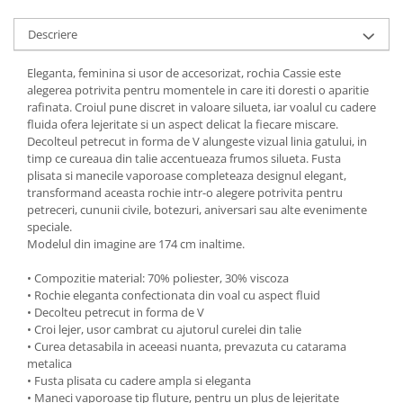
Descriere
Eleganta, feminina si usor de accesorizat, rochia Cassie este
alegerea potrivita pentru momentele in care iti doresti o aparitie
rafinata. Croiul pune discret in valoare silueta, iar voalul cu cadere
fluida ofera lejeritate si un aspect delicat la fiecare miscare.
Decolteul petrecut in forma de V alungeste vizual linia gatului, in
timp ce cureaua din talie accentueaza frumos silueta. Fusta
plisata si manecile vaporoase completeaza designul elegant,
transformand aceasta rochie intr-o alegere potrivita pentru
petreceri, cununii civile, botezuri, aniversari sau alte evenimente
speciale.
Modelul din imagine are 174 cm inaltime.
• Compozitie material: 70% poliester, 30% viscoza
• Rochie eleganta confectionata din voal cu aspect fluid
• Decolteu petrecut in forma de V
• Croi lejer, usor cambrat cu ajutorul curelei din talie
• Curea detasabila in aceeasi nuanta, prevazuta cu catarama
metalica
• Fusta plisata cu cadere ampla si eleganta
• Maneci vaporoase tip fluture, pentru un plus de lejeritate