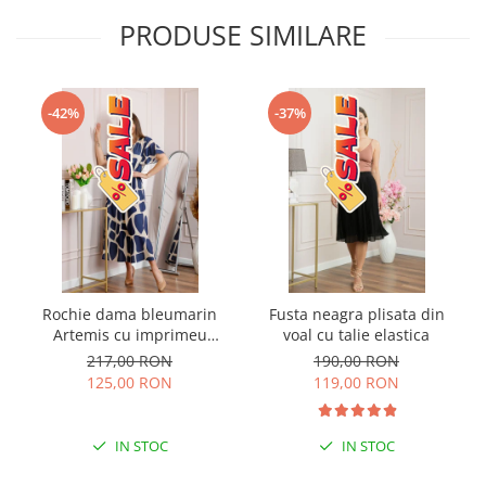
PRODUSE SIMILARE
-42%
-37%
Rochie dama bleumarin
Fusta neagra plisata din
Artemis cu imprimeu
voal cu talie elastica
abstract si cordon in talie
217,00 RON
190,00 RON
125,00 RON
119,00 RON
IN STOC
IN STOC