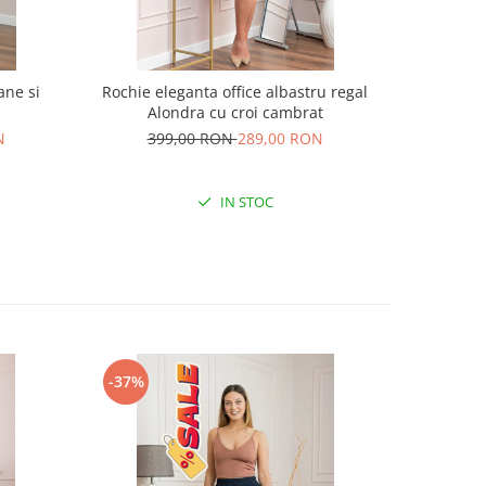
ane si
Rochie eleganta office albastru regal
Rochie e
Alondra cu croi cambrat
cordon
N
399,00 RON
289,00 RON
23
IN STOC
-37%
-38%