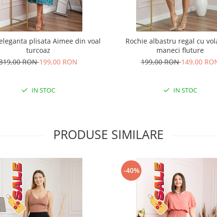
eleganta plisata Aimee din voal
Rochie albastru regal cu vol
turcoaz
maneci fluture
319,00 RON
199,00 RON
199,00 RON
149,00 RO
IN STOC
IN STOC
PRODUSE SIMILARE
-40%