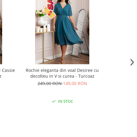
l Cassie
Rochie eleganta din voal Desiree cu
Rochie elegan
z
decolteu in V si curea - Turcoaz
cu de
249,00 RON
149,00 RON
239,
IN STOC