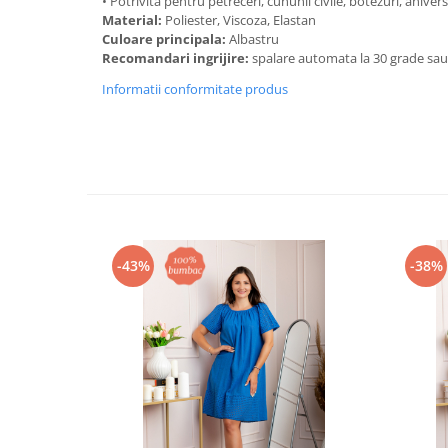
• Potrivita pentru petreceri, cununii civile, botezuri, anive
Material:
Poliester, Viscoza, Elastan
Culoare principala:
Albastru
Recomandari ingrijire:
spalare automata la 30 grade sa
Informatii conformitate produs
-43%
-38%