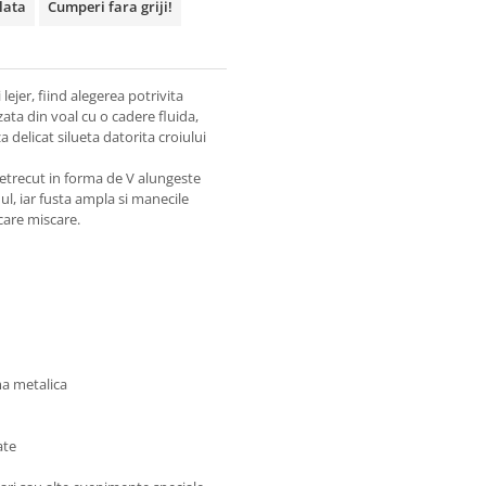
plata
Cumperi fara griji!
lejer, fiind alegerea potrivita
zata din voal cu o cadere fluida,
a delicat silueta datorita croiului
petrecut in forma de V alungeste
ul, iar fusta ampla si manecile
ecare miscare.
ma metalica
ate