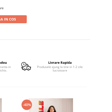
are
A IN COS
adou
Livrare Rapida
ranta in
Produsele ajung la tine in 1-2 zile
ichis.
lucratoare
-40%
-38%