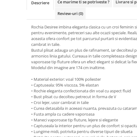
Ce marime ti se potriveste ?
Livrare si 
Descriere
Review-uri
(0)
Rochia Desiree imbina eleganta clasica cu un croi feminin si 
pentru evenimente, petreceri sau alte ocazii speciale. Reali
aceasta ofera confort pe tot parcursul purtarii si evidentiaz
cambrat in talie.
Bustul plisat adauga un plus de rafinament, iar decolteul 
armonios linia gatului. Cureaua in talie completeaza design
vaporoase tip fluture ofera un efect elegant si delicat la fi
Modelul din imagine are 174 cm inaltime.
• Material exterior: voal 100% poliester
• Captuseala: 95% viscoza, 5% elastan
• Rochie eleganta confectionata din voal cu aspect fluid
• Bust plisat cu decolteu petrecut in forma de V
• Croi lejer, usor cambrat in talie
• Curea detasabila in aceeasi nuanta, prevazuta cu catara
• Fusta ampla cu cadere vaporoasa
• Maneci vaporoase tip fluture, lejere si elegante
• Captuseala la interior pentru un plus de confort si opacit
• Lungime midi, potrivita pentru diverse tipuri de silueta