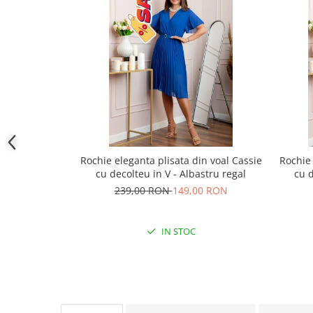
Rochie eleganta plisata din voal Cassie
Rochie 
cu decolteu in V - Albastru regal
cu d
239,00 RON
149,00 RON
IN STOC