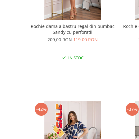
Rochie dama albastru regal din bumbac
Rochie 
Sandy cu perforatii
209,00 RON
119,00 RON
IN STOC
-42%
-37%