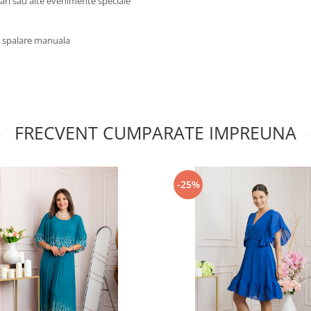
rsari sau alte evenimente speciale
u spalare manuala
FRECVENT CUMPARATE IMPREUNA
-25%