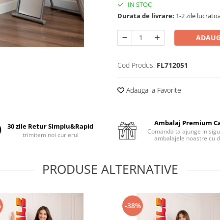
IN STOC
Durata de livrare:
1-2 zile lucrato
ADAUG
Cod Produs:
FL712051
Adauga la Favorite
Ambalaj Premium C
30 zile Retur Simplu&Rapid
Comanda ta ajunge in sigu
trimitem noi curierul
ambalajele noastre cu d
PRODUSE ALTERNATIVE
%
-38%