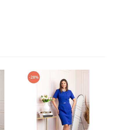
-28%
-46%