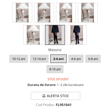
Masura
:
10-12 ani
12-14 ani
2-4 ani
4-6 ani
6-8 ani
8-10 ani
STOC EPUIZAT
Durata de livrare:
1 -2 zile lucratoare
ALERTA STOC
Cod Produs:
FL951041