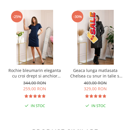
-25%
-30%
Rochie bleumarin eleganta
Geaca lunga matlasata
cu croi drept si anchior
Chelsea cu snur in talie si
Lucinda
buzunare functionale -
344,00 RON
469,00 RON
Negru
259,00 RON
329,00 RON
IN STOC
IN STOC