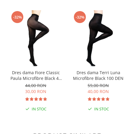
-32%
-32%
Dres dama Fiore Classic
Dres dama Terri Luna
Paula Microfibre Black 40
Microfibre Black 100 DEN
DEN
44,00 RON
59,00 RON
30,00 RON
40,00 RON
IN STOC
IN STOC