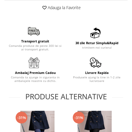
Adauga la Favorite
Transport gratuit
30 zile Retur Simplu&Rapid
Comanda produse de peste 300 lei si
trimitem noi curierul
ai transport gratuit.
Ambalaj Premium Cadou
Livrare Rapida
Comanda ta ajunge in siguranta in
Produsele ajung la tine in 1-2 zile
ambalajele noastre cu dichis.
lucratoare
PRODUSE ALTERNATIVE
-31%
-31%