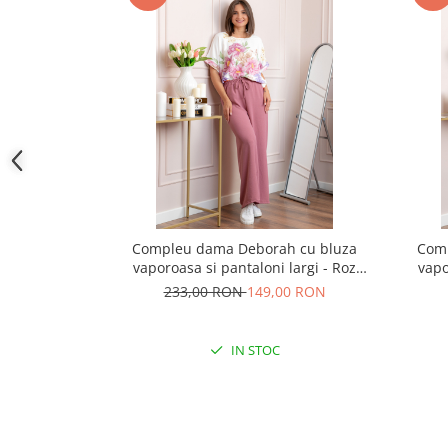
Compleu dama Deborah cu bluza
Com
vaporoasa si pantaloni largi - Roz
vapo
pudrat
233,00 RON
149,00 RON
IN STOC