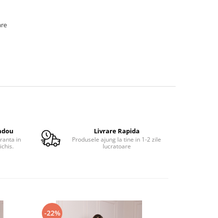
are
adou
Livrare Rapida
ranta in
Produsele ajung la tine in 1-2 zile
ichis.
lucratoare
-22%
-36%