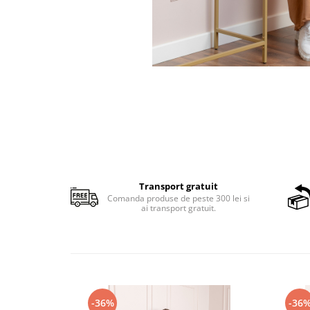
Transport gratuit
Comanda produse de peste 300 lei si
ai transport gratuit.
-36%
-36