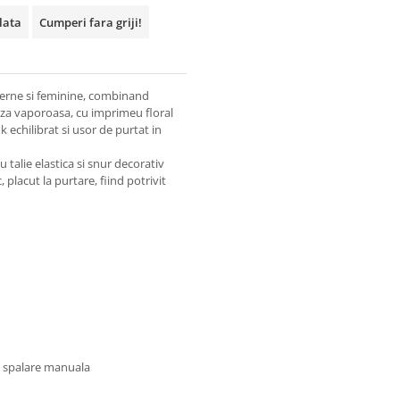
plata
Cumperi fara griji!
erne si feminine, combinand
Bluza vaporoasa, cu imprimeu floral
k echilibrat si usor de purtat in
u talie elastica si snur decorativ
 placut la purtare, fiind potrivit
u spalare manuala