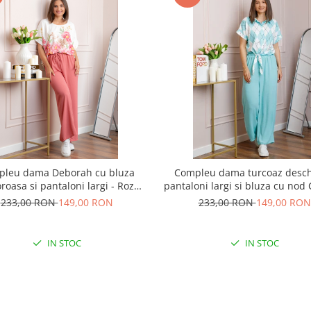
pleu dama Deborah cu bluza
Compleu dama turcoaz desch
roasa si pantaloni largi - Roz
pantaloni largi si bluza cu nod
somon
233,00 RON
149,00 RON
233,00 RON
149,00 RON
IN STOC
IN STOC