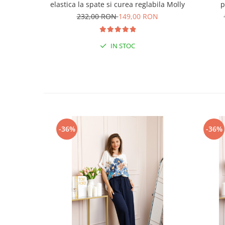
elastica la spate si curea reglabila Molly
p
232,00 RON
149,00 RON
IN STOC
-36%
-36%