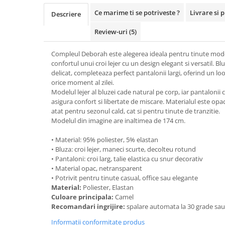
Ce marime ti se potriveste ?
Livrare si 
Descriere
Review-uri
(5)
Compleul Deborah este alegerea ideala pentru tinute mod
confortul unui croi lejer cu un design elegant si versatil. 
delicat, completeaza perfect pantalonii largi, oferind un loo
orice moment al zilei.
Modelul lejer al bluzei cade natural pe corp, iar pantalonii c
asigura confort si libertate de miscare. Materialul este opac,
atat pentru sezonul cald, cat si pentru tinute de tranzitie.
Modelul din imagine are inaltimea de 174 cm.
• Material: 95% poliester, 5% elastan
• Bluza: croi lejer, maneci scurte, decolteu rotund
• Pantaloni: croi larg, talie elastica cu snur decorativ
• Material opac, netransparent
• Potrivit pentru tinute casual, office sau elegante
Material:
Poliester, Elastan
Culoare principala:
Camel
Recomandari ingrijire:
spalare automata la 30 grade sa
Informatii conformitate produs