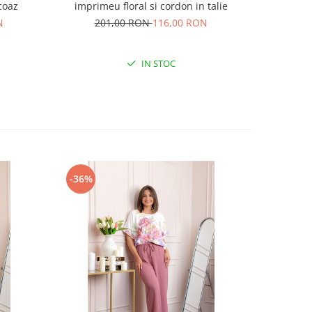
coaz
imprimeu floral si cordon in talie
perfo
N
201,00 RON
116,00 RON
19
IN STOC
-36%
-36%