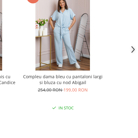
is cu
Compleu dama bleu cu pantaloni largi
Compleu d
 Candice
si bluza cu nod Abigail
vaporoasa s
254,00 RON
199,00 RON
233,
IN STOC