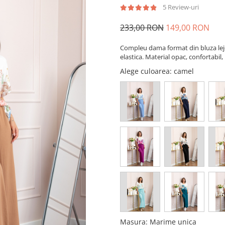
5 Review-uri
233,00 RON
149,00 RON
Compleu dama format din bluza lejer
elastica. Material opac, confortabil,
Alege culoarea
: camel
Masura
:
Marime unica