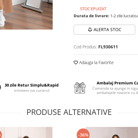
STOC EPUIZAT
Durata de livrare:
1-2 zile lucrato
ALERTA STOC
Cod Produs:
FL930611
Adauga la Favorite
Ambalaj Premium C
30 zile Retur Simplu&Rapid
Comanda ta ajunge in sigu
trimitem noi curierul
ambalajele noastre cu d
PRODUSE ALTERNATIVE
%
-36%