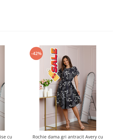
-42%
-40%
ise cu
Rochie dama gri antracit Avery cu
Bluza d