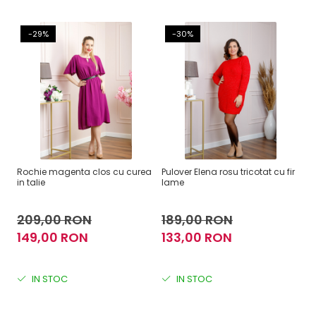
-29%
-30%
Rochie magenta clos cu curea
Pulover Elena rosu tricotat cu fir
Bl
in talie
lame
ne
209,00 RON
189,00 RON
2
149,00 RON
133,00 RON
1
IN STOC
IN STOC