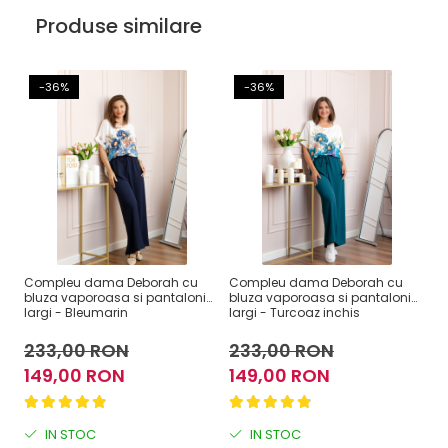
Produse similare
-36%
-36%
Compleu dama Deborah cu
Compleu dama Deborah cu
C
bluza vaporoasa si pantaloni
bluza vaporoasa si pantaloni
bl
largi - Bleumarin
largi - Turcoaz inchis
la
233,00 RON
233,00 RON
2
149,00 RON
149,00 RON
1
IN STOC
IN STOC