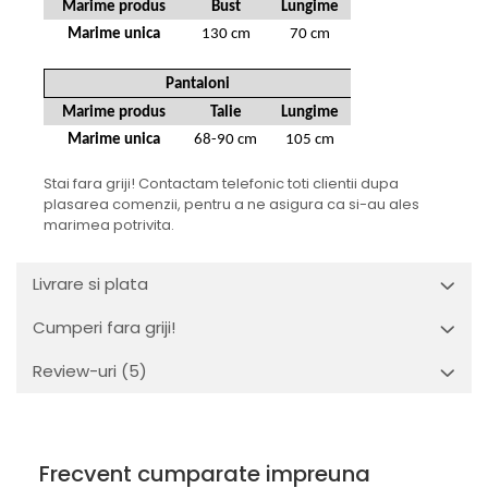
Marime produs
Bust
Lungime
Marime unica
130 cm
70 cm
Pantaloni
Marime produs
Talie
Lungime
Marime unica
68-90 cm
105 cm
Stai fara griji! Contactam telefonic toti clientii dupa
plasarea comenzii, pentru a ne asigura ca si-au ales
marimea potrivita.
Livrare si plata
Cumperi fara griji!
Review-uri
(5)
Frecvent cumparate impreuna