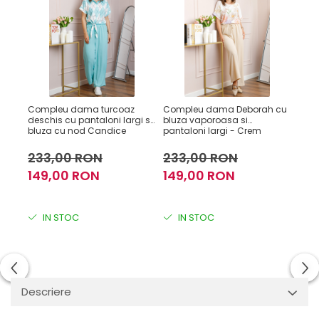
Compleu dama turcoaz
Compleu dama Deborah cu
Com
deschis cu pantaloni largi si
bluza vaporoasa si
bluz
bluza cu nod Candice
pantaloni largi - Crem
pant
233,00 RON
233,00 RON
23
149,00 RON
149,00 RON
14
IN STOC
IN STOC
I
Descriere