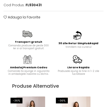
Cod Produs:
FL930431
Adauga la Favorite
Transport gratuit
30 zile Retur Simplu&Rapid
Comanda produse de peste 300
trimitem noi curierul
lei si ai transport gratuit.
Ambalaj Premium Cadou
Livrare Rapida
Comanda ta ajunge in siguranta
Produsele ajung la tine in 1-2 zile
in ambalajele noastre cu dichis.
lucratoare
Produse Alternative
-36%
-36%
-