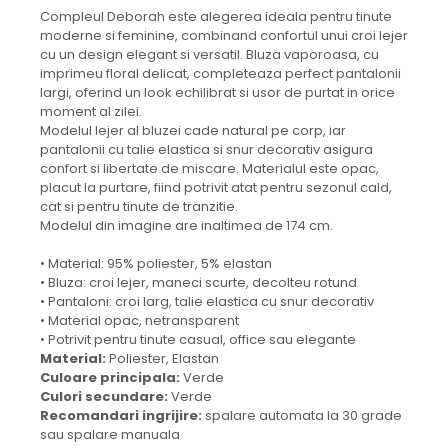
Compleul Deborah este alegerea ideala pentru tinute
moderne si feminine, combinand confortul unui croi lejer
cu un design elegant si versatil. Bluza vaporoasa, cu
imprimeu floral delicat, completeaza perfect pantalonii
largi, oferind un look echilibrat si usor de purtat in orice
moment al zilei.
Modelul lejer al bluzei cade natural pe corp, iar
pantalonii cu talie elastica si snur decorativ asigura
confort si libertate de miscare. Materialul este opac,
placut la purtare, fiind potrivit atat pentru sezonul cald,
cat si pentru tinute de tranzitie.
Modelul din imagine are inaltimea de 174 cm.
• Material: 95% poliester, 5% elastan
• Bluza: croi lejer, maneci scurte, decolteu rotund
• Pantaloni: croi larg, talie elastica cu snur decorativ
• Material opac, netransparent
• Potrivit pentru tinute casual, office sau elegante
Material:
Poliester, Elastan
Culoare principala:
Verde
Culori secundare:
Verde
Recomandari ingrijire:
spalare automata la 30 grade
sau spalare manuala