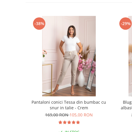
-38%
-29%
Pantaloni conici Tessa din bumbac cu
Blug
snur in talie - Crem
albas
169,00 RON
105,00 RON