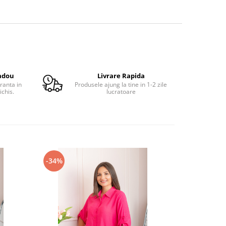
adou
Livrare Rapida
ranta in
Produsele ajung la tine in 1-2 zile
ichis.
lucratoare
-34%
-27%