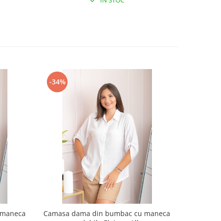
IN STOC
-34%
-34%
 maneca
Camasa dama din bumbac cu maneca
Camasa d