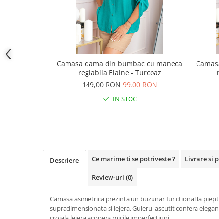
Camasa dama din bumbac cu maneca
Camas
reglabila Elaine - Turcoaz
149,00 RON
99,00 RON
IN STOC
Ce marime ti se potriveste ?
Livrare si 
Descriere
Review-uri
(0)
Camasa asimetrica prezinta un buzunar functional la piept, 
supradimensionata si lejera. Gulerul ascutit confera elega
croiala lejera acopera micile imperfectiuni.