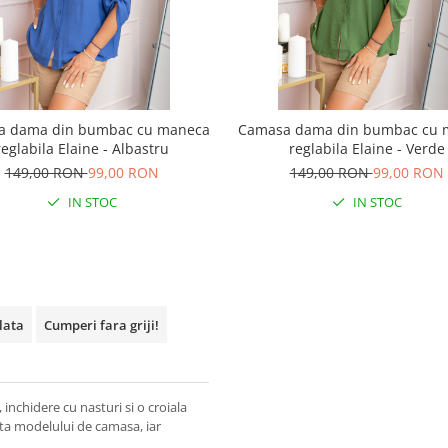
a dama din bumbac cu maneca
Camasa dama din bumbac cu 
reglabila Elaine - Albastru
reglabila Elaine - Verde
149,00 RON
99,00 RON
149,00 RON
99,00 RON
IN STOC
IN STOC
plata
Cumperi fara griji!
inchidere cu nasturi si o croiala
nta modelului de camasa, iar