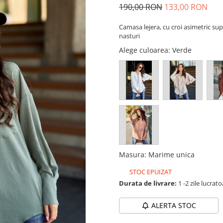
190,00 RON
133,00 RON
Camasa lejera, cu croi asimetric su
nasturi
Alege culoarea
: Verde
Masura
:
Marime unica
STOC EPUIZAT
Durata de livrare:
1 -2 zile lucrat
ALERTA STOC