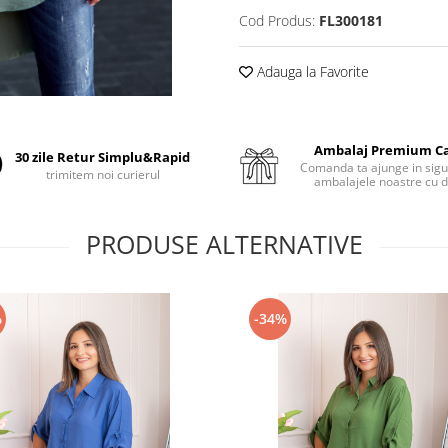
Cod Produs:
FL300181
Adauga la Favorite
Ambalaj Premium C
30 zile Retur Simplu&Rapid
Comanda ta ajunge in sigu
trimitem noi curierul
ambalajele noastre cu d
PRODUSE ALTERNATIVE
%
-34%