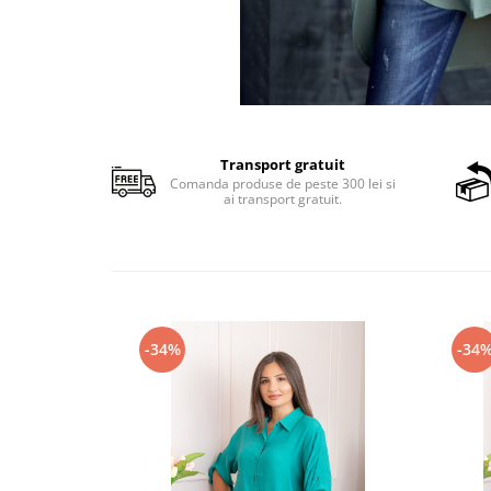
Transport gratuit
Comanda produse de peste 300 lei si
ai transport gratuit.
-34%
-34