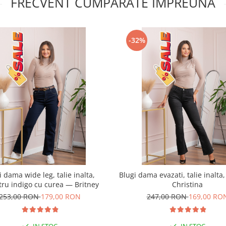
FRECVENT CUMPARATE IMPREUNA
-32%
i dama wide leg, talie inalta,
Blugi dama evazati, talie inalta
tru indigo cu curea — Britney
Christina
253,00 RON
179,00 RON
247,00 RON
169,00 RO