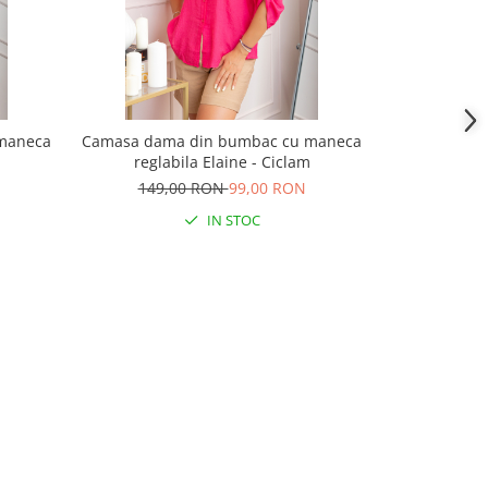
maneca
Camasa dama din bumbac cu maneca
Camasa nea
reglabila Elaine - Ciclam
m
149,00 RON
99,00 RON
195,
IN STOC