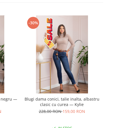
-30%
-30%
, negru —
Blugi dama conici, talie inalta, albastru
Blugi dama 
clasic cu curea — Kylie
N
228,00 RON
159,00 RON
22