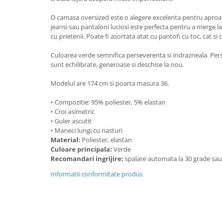
O camasa oversized este o alegere excelenta pentru aproap
jeansi sau pantaloni luciosi este perfecta pentru a merge la 
cu prietenii. Poate fi asortata atat cu pantofi cu toc, cat si 
Culoarea verde semnifica perseverenta si indrazneala. Per
sunt echilibrate, generoase si deschise la nou.
Modelul are 174 cm si poarta masura 36.
• Compozitie: 95% poliester, 5% elastan
• Croi asimetric
• Guler ascutit
• Maneci lungi cu nasturi
Material:
Poliester, elastan
Culoare principala:
Verde
Recomandari ingrijire:
spalare automata la 30 grade sa
Informatii conformitate produs