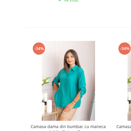
IN STOC
-34%
-34%
Camasa dama din bumbac cu maneca
Camasa