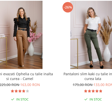
-26%
i evazati Ophelia cu talie inalta
Pantaloni slim kaki cu talie in
si curea - Camel
curea lata
229,00 RON
163,00 RON
179,00 RON
133,00 RO
IN STOC
IN STOC