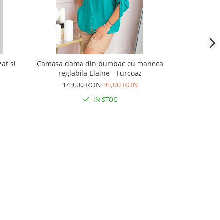
at si
Camasa dama din bumbac cu maneca
Camasa dam
reglabila Elaine - Turcoaz
regla
149,00 RON
99,00 RON
149,
IN STOC