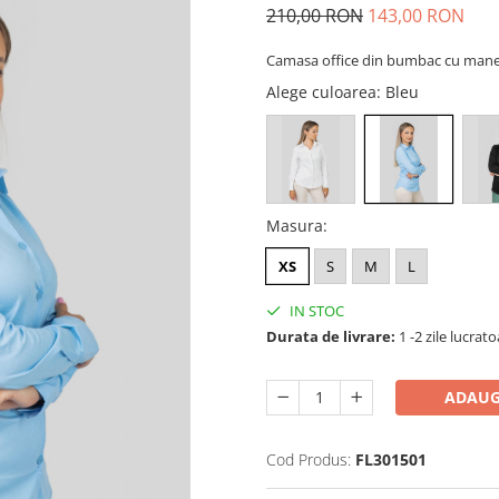
210,00 RON
143,00 RON
Camasa office din bumbac cu manec
Alege culoarea
: Bleu
Masura
:
XS
S
M
L
IN STOC
Durata de livrare:
1 -2 zile lucrat
ADAUG
Cod Produs:
FL301501