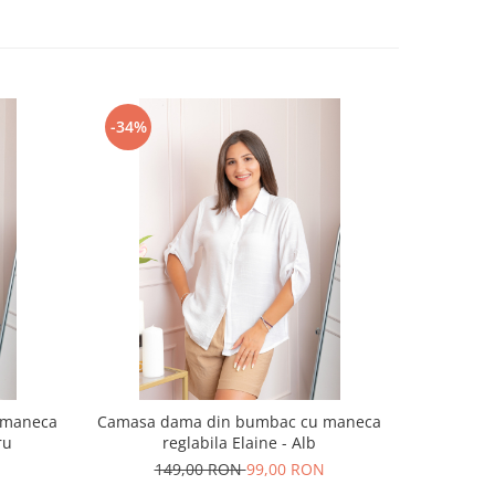
-34%
-34%
 maneca
Camasa dama din bumbac cu maneca
Camasa d
ru
reglabila Elaine - Alb
reg
N
149,00 RON
99,00 RON
1