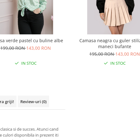
a verde pastel cu buline albe
Camasa neagra cu guler stiliz
maneci bufante
199,00 RON
143,00 RON
195,00 RON
143,00 RON
IN STOC
IN STOC
a griji!
Review-uri
(0)
lasica si de succes. Atunci cand
culori disponibila in prezent iti