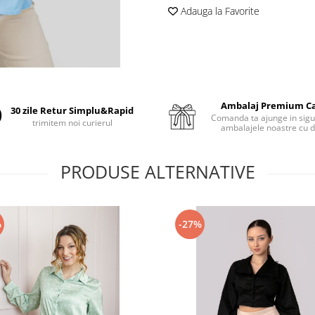
Adauga la Favorite
Ambalaj Premium C
30 zile Retur Simplu&Rapid
Comanda ta ajunge in sigu
trimitem noi curierul
ambalajele noastre cu d
PRODUSE ALTERNATIVE
%
-27%