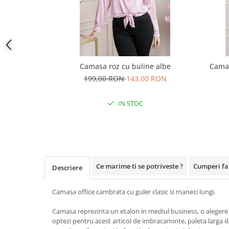
Camasa roz cu buline albe
Camas
199,00 RON
143,00 RON
IN STOC
Ce marime ti se potriveste ?
Cumperi far
Descriere
Camasa office cambrata cu guler clasic si maneci lungi.
Camasa reprezinta un etalon in mediul business, o alegere c
optezi pentru acest articol de imbracaminte, paleta larga de 