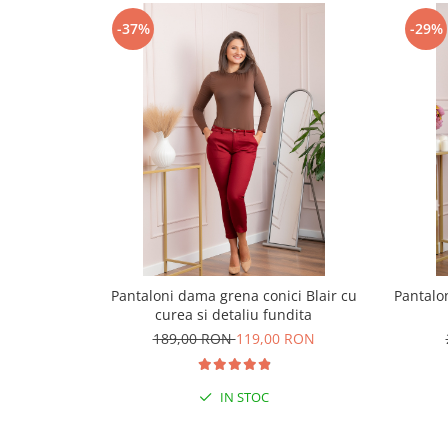
-37%
-29%
Pantaloni dama grena conici Blair cu
Pantalon
curea si detaliu fundita
189,00 RON
119,00 RON
IN STOC