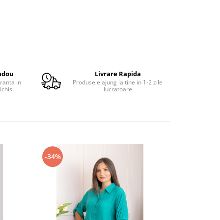
adou
Livrare Rapida
ranta in
Produsele ajung la tine in 1-2 zile
ichis.
lucratoare
-34%
-34%