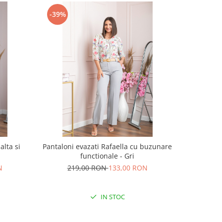
-39%
-16%
alta si
Pantaloni evazati Rafaella cu buzunare
Pardesiu e
functionale - Gri
N
219,00 RON
133,00 RON
21
IN STOC