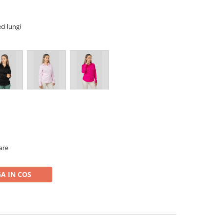
i lungi
oare
A IN COS