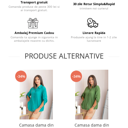
Transport gratuit
30 zile Retur Simplu&Rapid
Comanda produse de peste 300 lei si
trimitem noi curierul
ai transport gratuit.
Ambalaj Premium Cadou
Livrare Rapida
Comanda ta ajunge in siguranta in
Produsele ajung la tine in 1-2 zile
ambalajele noastre cu dichis.
lucratoare
PRODUSE ALTERNATIVE
-34%
-34%
Camasa dama din
Camasa dama din