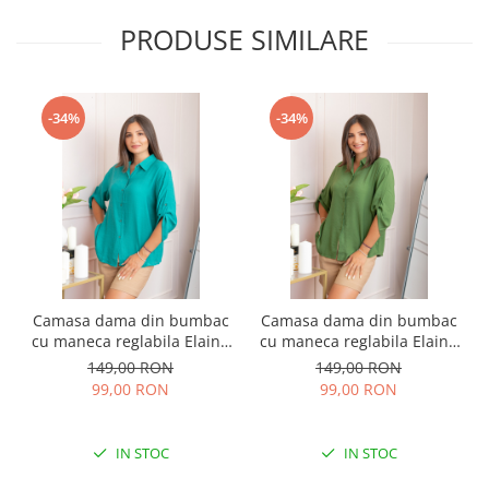
PRODUSE SIMILARE
-34%
-34%
Camasa dama din bumbac
Camasa dama din bumbac
cu maneca reglabila Elaine
cu maneca reglabila Elaine
- Turcoaz
- Verde
149,00 RON
149,00 RON
99,00 RON
99,00 RON
IN STOC
IN STOC