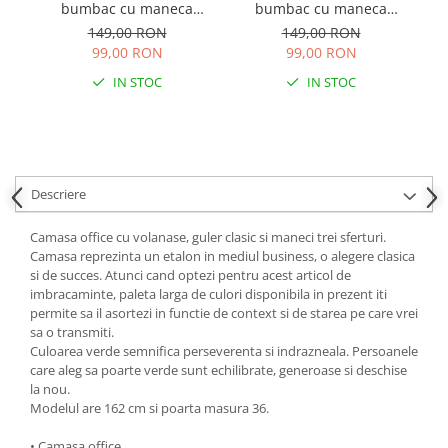
bumbac cu maneca
bumbac cu maneca
reglabila Elaine - Turcoaz
reglabila Elaine - Verde
reg
149,00 RON
149,00 RON
99,00 RON
99,00 RON
IN STOC
IN STOC
Descriere
Camasa office cu volanase, guler clasic si maneci trei sferturi.
Camasa reprezinta un etalon in mediul business, o alegere clasica
si de succes. Atunci cand optezi pentru acest articol de
imbracaminte, paleta larga de culori disponibila in prezent iti
permite sa il asortezi in functie de context si de starea pe care vrei
sa o transmiti.
Culoarea verde semnifica perseverenta si indrazneala. Persoanele
care aleg sa poarte verde sunt echilibrate, generoase si deschise
la nou.
Modelul are 162 cm si poarta masura 36.
• Camasa office