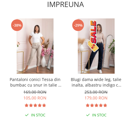
IMPREUNA
-38%
-29%
Pantaloni conici Tessa din
Blugi dama wide leg, talie
bumbac cu snur in talie -
inalta, albastru indigo cu
Crem
curea — Britney
169,00 RON
253,00 RON
105,00 RON
179,00 RON
IN STOC
IN STOC