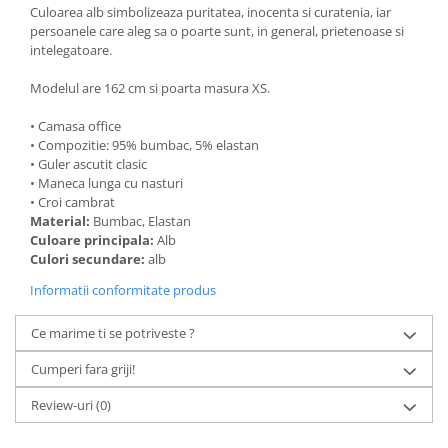
Culoarea alb simbolizeaza puritatea, inocenta si curatenia, iar
persoanele care aleg sa o poarte sunt, in general, prietenoase si
intelegatoare.
Modelul are 162 cm si poarta masura XS.
• Camasa office
• Compozitie: 95% bumbac, 5% elastan
• Guler ascutit clasic
• Maneca lunga cu nasturi
• Croi cambrat
Material:
Bumbac, Elastan
Culoare principala:
Alb
Culori secundare:
alb
Informatii conformitate produs
Ce marime ti se potriveste ?
Cumperi fara griji!
Review-uri
(0)