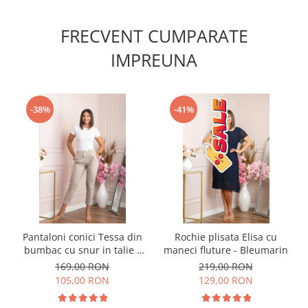
FRECVENT CUMPARATE
IMPREUNA
-38%
-41%
Pantaloni conici Tessa din
Rochie plisata Elisa cu
bumbac cu snur in talie -
maneci fluture - Bleumarin
Crem
169,00 RON
219,00 RON
105,00 RON
129,00 RON