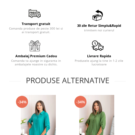
Transport gratuit
30 zile Retur Simplu&Rapid
Comanda produse de peste 300 lei si
trimitem noi curierul
ai transport gratuit.
Ambalaj Premium Cadou
Livrare Rapida
Comanda ta ajunge in siguranta in
Produsele ajung la tine in 1-2 zile
ambalajele noastre cu dichis.
lucratoare
PRODUSE ALTERNATIVE
-34%
-34%