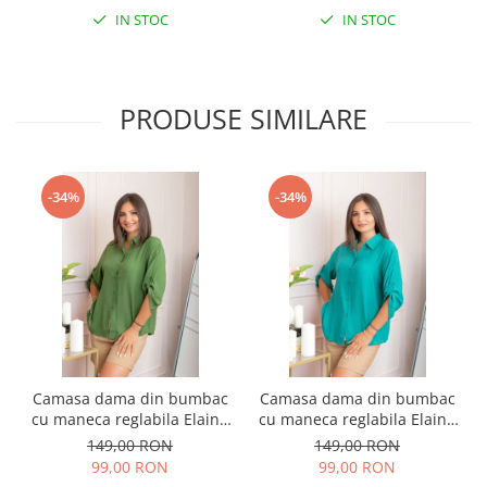
IN STOC
IN STOC
PRODUSE SIMILARE
-34%
-34%
Camasa dama din bumbac
Camasa dama din bumbac
cu maneca reglabila Elaine
cu maneca reglabila Elaine
- Verde
- Turcoaz
149,00 RON
149,00 RON
99,00 RON
99,00 RON