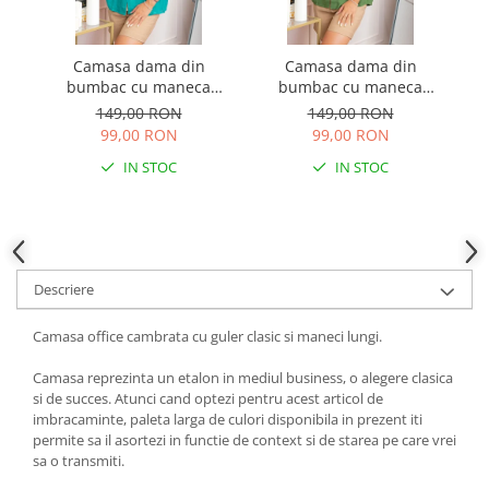
Camasa dama din
Camasa dama din
bumbac cu maneca
bumbac cu maneca
reglabila Elaine - Turcoaz
reglabila Elaine - Verde
reg
149,00 RON
149,00 RON
99,00 RON
99,00 RON
IN STOC
IN STOC
Descriere
Camasa office cambrata cu guler clasic si maneci lungi.
Camasa reprezinta un etalon in mediul business, o alegere clasica
si de succes. Atunci cand optezi pentru acest articol de
imbracaminte, paleta larga de culori disponibila in prezent iti
permite sa il asortezi in functie de context si de starea pe care vrei
sa o transmiti.