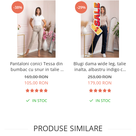
-38%
-29%
Pantaloni conici Tessa din
Blugi dama wide leg, talie
bumbac cu snur in talie -
inalta, albastru indigo cu
Crem
curea — Britney
169,00 RON
253,00 RON
105,00 RON
179,00 RON
IN STOC
IN STOC
PRODUSE SIMILARE