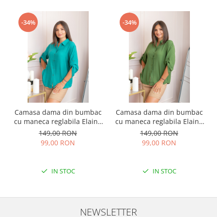
-34%
-34%
Camasa dama din bumbac
Camasa dama din bumbac
cu maneca reglabila Elaine
cu maneca reglabila Elaine
- Turcoaz
- Verde
149,00 RON
149,00 RON
99,00 RON
99,00 RON
IN STOC
IN STOC
NEWSLETTER