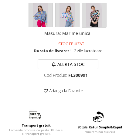
Masura
:
Marime unica
STOC EPUIZAT
Durata de livrare:
1 -2 zile lucratoare
ALERTA STOC
Cod Produs:
FL300991
Adauga la Favorite
Transport gratuit
30 zile Retur Simplu&Rapid
Comanda produse de peste 300 lei si
trimitem noi curierul
ai transport gratuit.