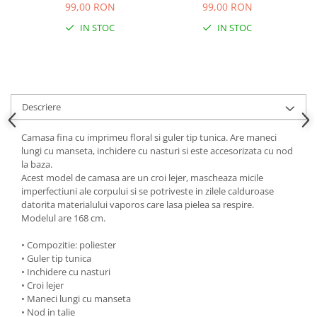
99,00 RON
99,00 RON
IN STOC
IN STOC
Descriere
Camasa fina cu imprimeu floral si guler tip tunica. Are maneci
lungi cu manseta, inchidere cu nasturi si este accesorizata cu nod
la baza.
Acest model de camasa are un croi lejer, mascheaza micile
imperfectiuni ale corpului si se potriveste in zilele calduroase
datorita materialului vaporos care lasa pielea sa respire.
Modelul are 168 cm.
• Compozitie: poliester
• Guler tip tunica
• Inchidere cu nasturi
• Croi lejer
• Maneci lungi cu manseta
• Nod in talie