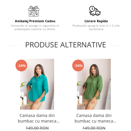
Ambalaj Premium Cadou
Livrare Rapida
Comanda ta ajunge in siguranta in
Produsele ajung la tine in 1-2 zile
ambalajele noastre cu dichis.
lucratoare
PRODUSE ALTERNATIVE
-34%
-34%
Camasa dama din
Camasa dama din
bumbac cu maneca
bumbac cu maneca
reglabila Elaine - Turcoaz
reglabila Elaine - Verde
reg
149,00 RON
149,00 RON