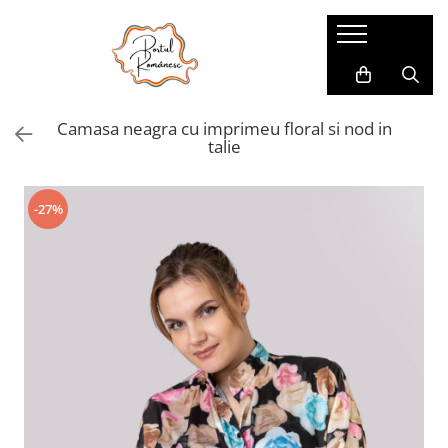
Pijamale
Imbracaminte copii
Pijamale Dama
Imbracaminte Fetite
Camasa neagra cu imprimeu floral si nod in
Pijamale Dama Marimi Mari
Imbracaminte Baieti
talie
Halate
Pijamale Baieti
-27%
Pijamale Fetite