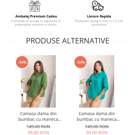
Ambalaj Premium Cadou
Livrare Rapida
Comanda ta ajunge in siguranta in
Produsele ajung la tine in 1-2 zile
ambalajele noastre cu dichis.
lucratoare
PRODUSE ALTERNATIVE
-34%
-34%
Camasa dama din
Camasa dama din
bumbac cu maneca
bumbac cu maneca
reglabila Elaine - Verde
reglabila Elaine - Turcoaz
re
149,00 RON
149,00 RON
99,00 RON
99,00 RON