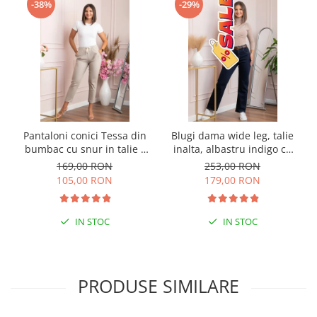
-38%
-29%
Pantaloni conici Tessa din
Blugi dama wide leg, talie
bumbac cu snur in talie -
inalta, albastru indigo cu
Crem
curea — Britney
169,00 RON
253,00 RON
105,00 RON
179,00 RON
IN STOC
IN STOC
PRODUSE SIMILARE