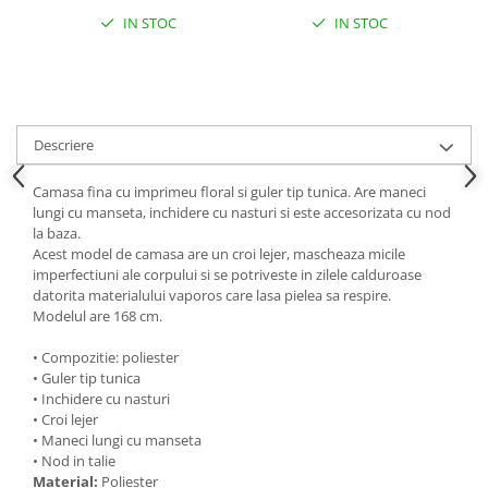
IN STOC
IN STOC
Descriere
Camasa fina cu imprimeu floral si guler tip tunica. Are maneci
lungi cu manseta, inchidere cu nasturi si este accesorizata cu nod
la baza.
Acest model de camasa are un croi lejer, mascheaza micile
imperfectiuni ale corpului si se potriveste in zilele calduroase
datorita materialului vaporos care lasa pielea sa respire.
Modelul are 168 cm.
• Compozitie: poliester
• Guler tip tunica
• Inchidere cu nasturi
• Croi lejer
• Maneci lungi cu manseta
• Nod in talie
Material:
Poliester