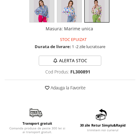
Masura
:
Marime unica
STOC EPUIZAT
Durata de livrare:
1 -2 zile lucratoare
ALERTA STOC
Cod Produs:
FL300891
Adauga la Favorite
Transport gratuit
30 zile Retur Simplu&Rapid
Comanda produse de peste 300 lei si
trimitem noi curierul
ai transport gratuit.