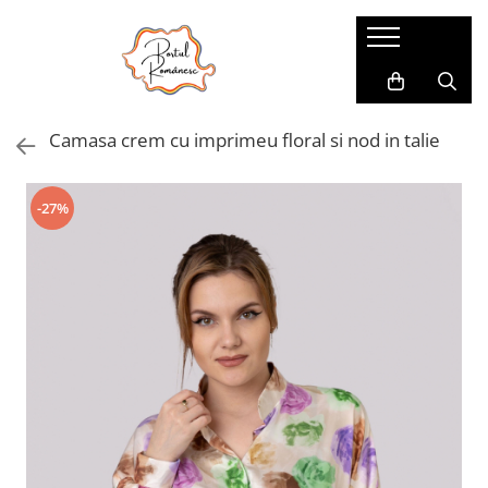
Pijamale
Imbracaminte copii
Pijamale Dama
Imbracaminte Fetite
Camasa crem cu imprimeu floral si nod in talie
Pijamale Dama Marimi Mari
Imbracaminte Baieti
Halate
-27%
Pijamale Baieti
Pijamale Fetite