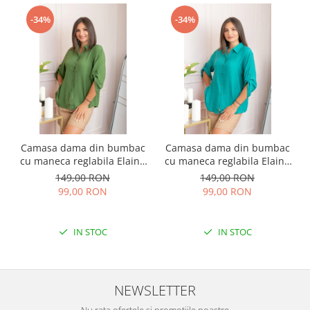
-34%
-34%
Camasa dama din bumbac
Camasa dama din bumbac
cu maneca reglabila Elaine
cu maneca reglabila Elaine
- Verde
- Turcoaz
149,00 RON
149,00 RON
99,00 RON
99,00 RON
IN STOC
IN STOC
NEWSLETTER