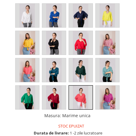
Masura
:
Marime unica
STOC EPUIZAT
Durata de livrare:
1 -2 zile lucratoare