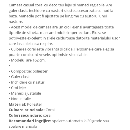
Camasa casual corai cu decolteu lejer si maneci reglabile. Are
guler clasic, inchidere cu nasturi si este accesorizata cu nod la
baza. Manecile pot fi ajustate pe lungime cu ajutorul unui
nasture.
• Acest model de camasa are un croi lejer si avantajeaza toate
tipurile de silueta, mascand micile imperfectiuni. Bluza se
potriveste excelent in zilele calduroase datorita materialului usor
care lasa pielea sa respire.
• Culoarea corai este vibranta si calda. Persoanele care aleg sa
poarte corai sunt vesele, optimiste si sociabile.
• Modelul are 162 cm.
•
• Compozitie: poliester
• Guler clasic
• Inchidere cu nasturi
• Croi lejer
• Maneci ajustabile
• Nod in talie
Material:
Poliester
Culoare principala:
Corai
Culori secundare:
corai
Recomandari ingrijire:
spalare automata la 30 grade sau
spalare manuala