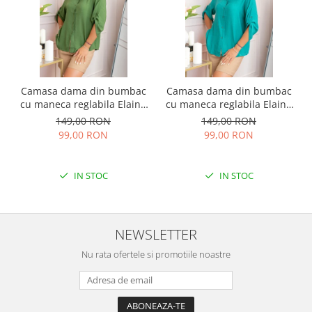
Camasa dama din bumbac
Camasa dama din bumbac
cu maneca reglabila Elaine
cu maneca reglabila Elaine
- Verde
- Turcoaz
149,00 RON
149,00 RON
99,00 RON
99,00 RON
IN STOC
IN STOC
NEWSLETTER
Nu rata ofertele si promotiile noastre