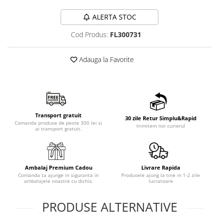
ALERTA STOC
Cod Produs:
FL300731
Adauga la Favorite
Transport gratuit
30 zile Retur Simplu&Rapid
Comanda produse de peste 300 lei si
trimitem noi curierul
ai transport gratuit.
Ambalaj Premium Cadou
Livrare Rapida
Comanda ta ajunge in siguranta in
Produsele ajung la tine in 1-2 zile
ambalajele noastre cu dichis.
lucratoare
PRODUSE ALTERNATIVE