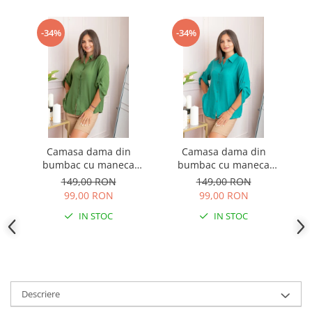
-34%
-34%
Camasa dama din
Camasa dama din
bumbac cu maneca
bumbac cu maneca
reglabila Elaine - Verde
reglabila Elaine - Turcoaz
re
149,00 RON
149,00 RON
99,00 RON
99,00 RON
IN STOC
IN STOC
Descriere