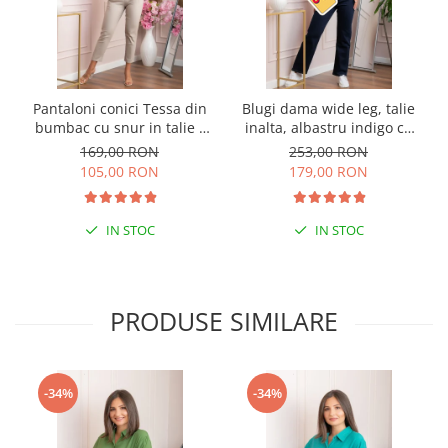
Pantaloni conici Tessa din
Blugi dama wide leg, talie
bumbac cu snur in talie -
inalta, albastru indigo cu
Crem
curea — Britney
169,00 RON
253,00 RON
105,00 RON
179,00 RON
IN STOC
IN STOC
PRODUSE SIMILARE
-34%
-34%