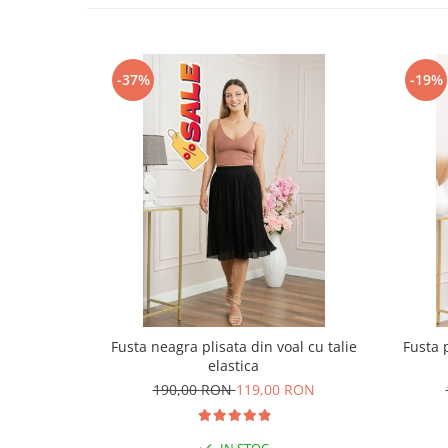
-37%
-19%
Fusta neagra plisata din voal cu talie
Fusta p
elastica
190,00 RON
119,00 RON