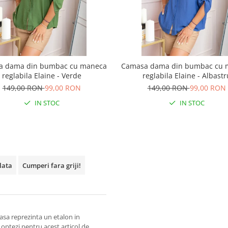
a dama din bumbac cu maneca
Camasa dama din bumbac cu 
reglabila Elaine - Verde
reglabila Elaine - Albastr
149,00 RON
99,00 RON
149,00 RON
99,00 RON
IN STOC
IN STOC
plata
Cumperi fara griji!
asa reprezinta un etalon in
 optezi pentru acest articol de