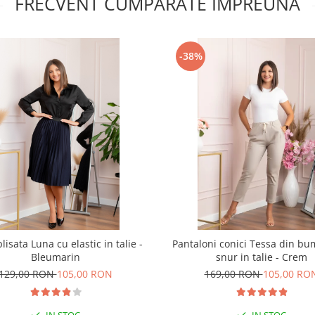
FRECVENT CUMPARATE IMPREUNA
-38%
lisata Luna cu elastic in talie -
Pantaloni conici Tessa din b
Bleumarin
snur in talie - Crem
129,00 RON
105,00 RON
169,00 RON
105,00 RO