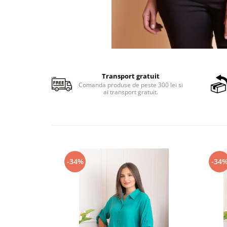
Transport gratuit
Comanda produse de peste 300 lei si
ai transport gratuit.
-34%
-34