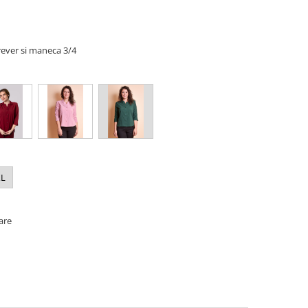
 rever si maneca 3/4
XL
oare