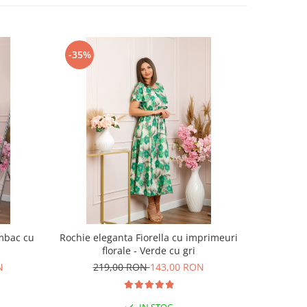
-35%
-29%
umbac cu
Rochie eleganta Fiorella cu imprimeuri
Blugi d
florale - Verde cu gri
albastru
N
219,00 RON
143,00 RON
25