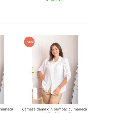
IN STOC
-34%
-34%
 maneca
Camasa dama din bumbac cu maneca
Camasa d