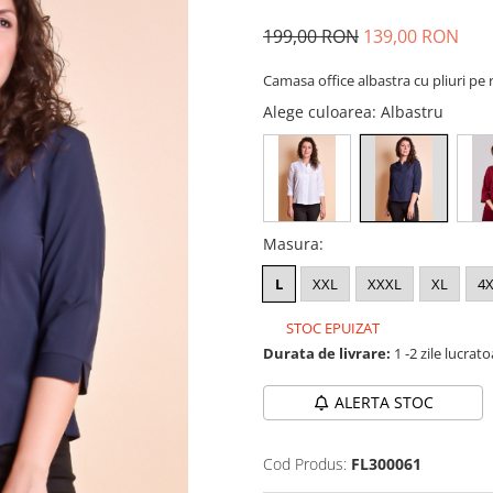
199,00 RON
139,00 RON
Camasa office albastra cu pliuri pe
Alege culoarea
: Albastru
Masura
:
L
XXL
XXXL
XL
4
STOC EPUIZAT
Durata de livrare:
1 -2 zile lucrat
ALERTA STOC
Cod Produs:
FL300061