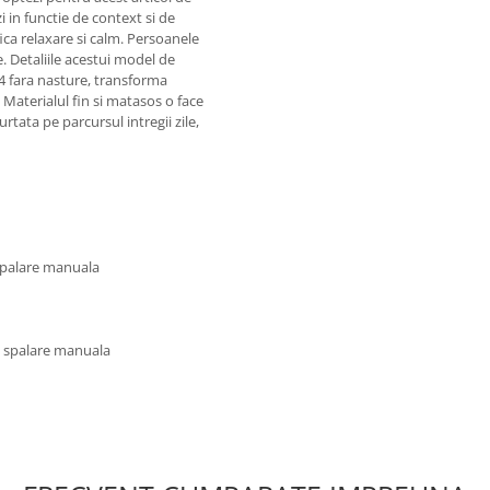
i in functie de context si de
ica relaxare si calm. Persoanele
e. Detaliile acestui model de
/4 fara nasture, transforma
Materialul fin si matasos o face
urtata pe parcursul intregii zile,
 spalare manuala
u spalare manuala