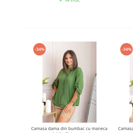
IN STOC
-34%
-34%
Camasa dama din bumbac cu maneca
Camasa