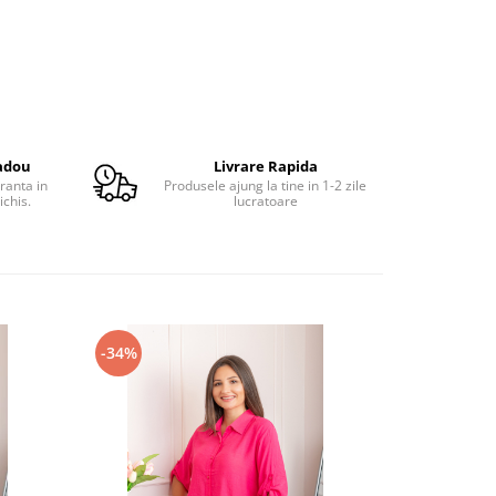
adou
Livrare Rapida
ranta in
Produsele ajung la tine in 1-2 zile
ichis.
lucratoare
-34%
-27%