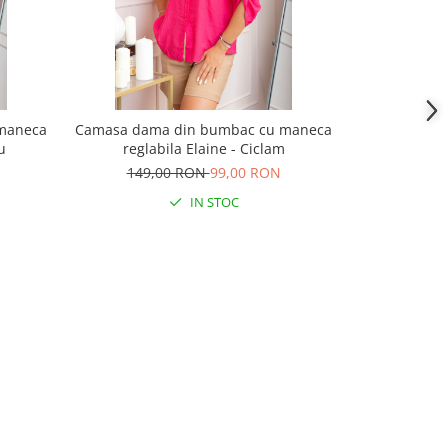
maneca
Camasa dama din bumbac cu maneca
Camasa nea
u
reglabila Elaine - Ciclam
m
149,00 RON
99,00 RON
195,
IN STOC