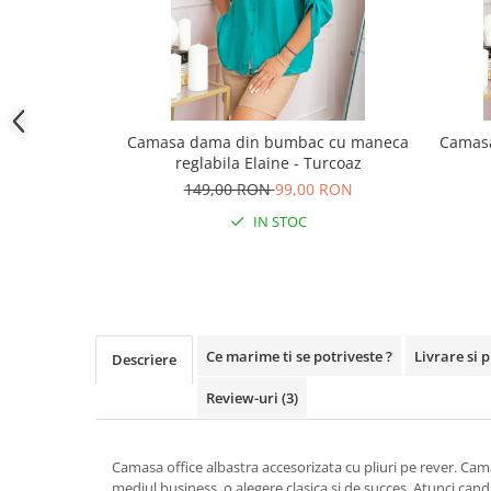
Camasa dama din bumbac cu maneca
Camas
reglabila Elaine - Turcoaz
149,00 RON
99,00 RON
IN STOC
Ce marime ti se potriveste ?
Livrare si 
Descriere
Review-uri
(3)
Camasa office albastra accesorizata cu pliuri pe rever. Cam
mediul business, o alegere clasica si de succes. Atunci cand