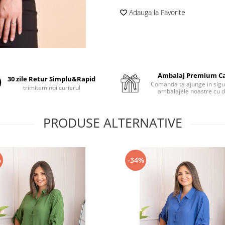
Adauga la Favorite
Ambalaj Premium C
30 zile Retur Simplu&Rapid
Comanda ta ajunge in sigu
trimitem noi curierul
ambalajele noastre cu d
PRODUSE ALTERNATIVE
%
-34%