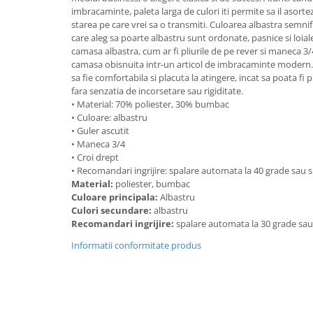
imbracaminte, paleta larga de culori iti permite sa il asortez
starea pe care vrei sa o transmiti. Culoarea albastra semnif
care aleg sa poarte albastru sunt ordonate, pasnice si loial
camasa albastra, cum ar fi pliurile de pe rever si maneca 3
camasa obisnuita intr-un articol de imbracaminte modern. 
sa fie comfortabila si placuta la atingere, incat sa poata fi p
fara senzatia de incorsetare sau rigiditate.
• Material: 70% poliester, 30% bumbac
• Culoare: albastru
• Guler ascutit
• Maneca 3/4
• Croi drept
• Recomandari ingrijire: spalare automata la 40 grade sau
Material:
poliester, bumbac
Culoare principala:
Albastru
Culori secundare:
albastru
Recomandari ingrijire:
spalare automata la 30 grade sa
Informatii conformitate produs