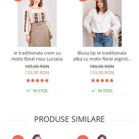
Ie traditionala crem cu
Bluza tip ie traditionala
motiv floral rosu Luciana
alba cu motiv floral argintiu
Angelica 02
189,00 RON
180,00 RON
133,00 RON
133,00 RON
IN STOC
IN STOC
PRODUSE SIMILARE