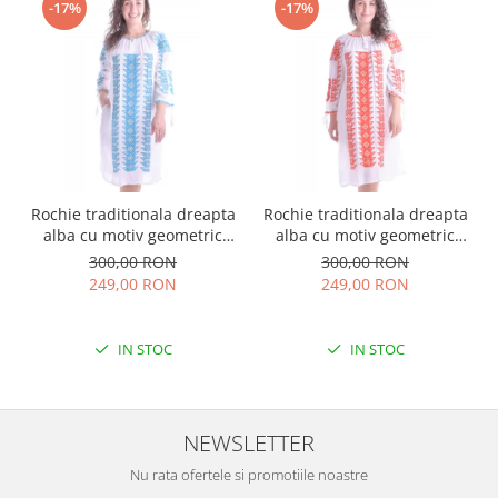
-17%
-17%
Rochie traditionala dreapta
Rochie traditionala dreapta
alba cu motiv geometric
alba cu motiv geometric
albastru Tania
rosu Doina
300,00 RON
300,00 RON
249,00 RON
249,00 RON
IN STOC
IN STOC
NEWSLETTER
Nu rata ofertele si promotiile noastre