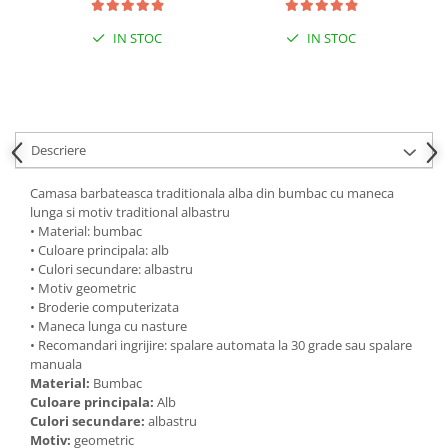
IN STOC
IN STOC
Descriere
Camasa barbateasca traditionala alba din bumbac cu maneca
lunga si motiv traditional albastru
• Material: bumbac
• Culoare principala: alb
• Culori secundare: albastru
• Motiv geometric
• Broderie computerizata
• Maneca lunga cu nasture
• Recomandari ingrijire: spalare automata la 30 grade sau spalare
manuala
Material:
Bumbac
Culoare principala:
Alb
Culori secundare:
albastru
Motiv:
geometric