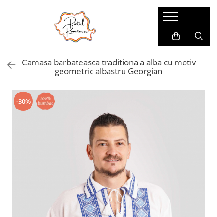
Pijamale
Imbracaminte copii
Pijamale Dama
Imbracaminte Fetite
Camasa barbateasca traditionala alba cu motiv
Pijamale Dama Marimi Mari
Imbracaminte Baieti
geometric albastru Georgian
Halate
Pijamale Baieti
-30%
Pijamale Fetite