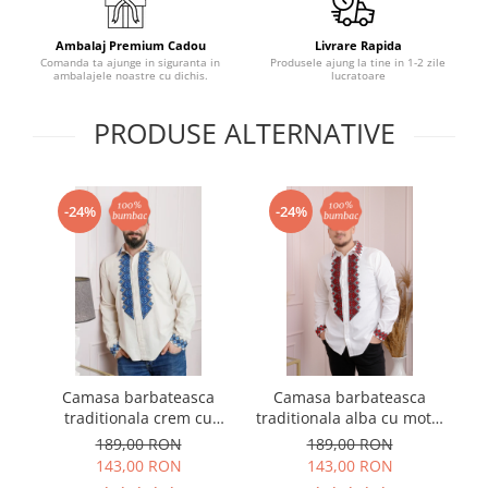
Ambalaj Premium Cadou
Livrare Rapida
Comanda ta ajunge in siguranta in
Produsele ajung la tine in 1-2 zile
ambalajele noastre cu dichis.
lucratoare
PRODUSE ALTERNATIVE
-24%
-24%
Camasa barbateasca
Camasa barbateasca
Ve
traditionala crem cu
traditionala alba cu motiv
cu
motiv geometric albastru
geometric rosu Petru 07
189,00 RON
189,00 RON
Petru 05
143,00 RON
143,00 RON