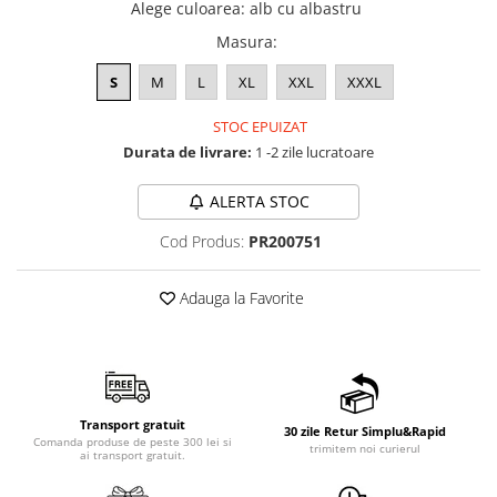
Alege culoarea
:
alb cu albastru
Masura
:
S
M
L
XL
XXL
XXXL
STOC EPUIZAT
Durata de livrare:
1 -2 zile lucratoare
ALERTA STOC
Cod Produs:
PR200751
Adauga la Favorite
Transport gratuit
30 zile Retur Simplu&Rapid
Comanda produse de peste 300 lei si
trimitem noi curierul
ai transport gratuit.