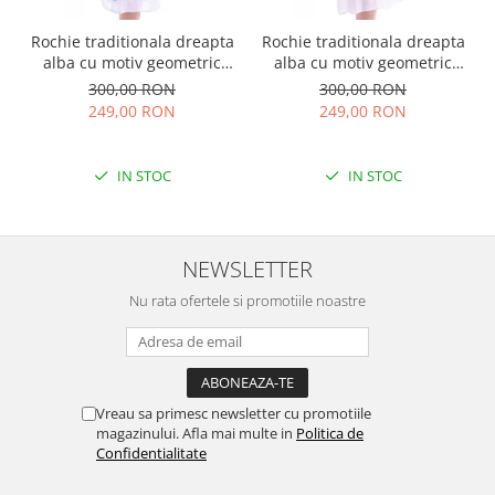
Rochie traditionala dreapta
Rochie traditionala dreapta
alba cu motiv geometric
alba cu motiv geometric
albastru Tania
rosu Doina
300,00 RON
300,00 RON
249,00 RON
249,00 RON
IN STOC
IN STOC
NEWSLETTER
Nu rata ofertele si promotiile noastre
Vreau sa primesc newsletter cu promotiile
magazinului. Afla mai multe in
Politica de
Confidentialitate