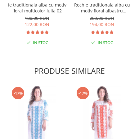
Ie traditionala alba cu motiv
Rochie traditionala alba cu
floral multicolor Iulia 02
motiv floral albastru
Lacramioara
180,00 RON
289,00 RON
122,00 RON
194,00 RON
IN STOC
IN STOC
PRODUSE SIMILARE
-17%
-17%