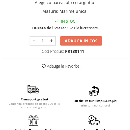
Alege culoarea
:
alb cu argintiu
Masura
:
Marime unica
IN STOC
Durata de livrare:
1 -2 zile lucratoare
ADAUGA IN COS
Cod Produs:
PR130141
Adauga la Favorite
Transport gratuit
30 zile Retur Simplu&Rapid
Comanda produse de peste 300 lei si
trimitem noi curierul
ai transport gratuit.