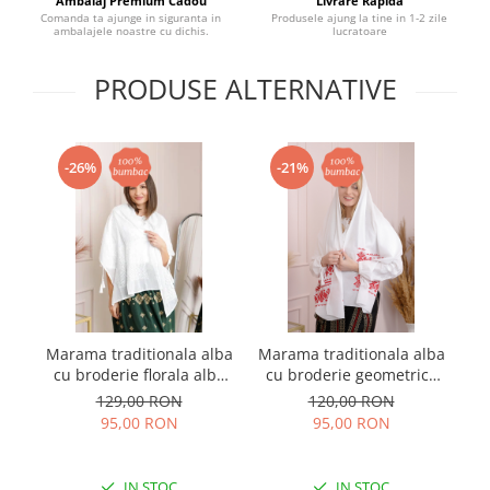
Ambalaj Premium Cadou
Livrare Rapida
Comanda ta ajunge in siguranta in
Produsele ajung la tine in 1-2 zile
ambalajele noastre cu dichis.
lucratoare
PRODUSE ALTERNATIVE
-26%
-21%
Marama traditionala alba
Marama traditionala alba
Ma
cu broderie florala alba
cu broderie geometrica
cu
Angela
rosie Ramona 01
129,00 RON
120,00 RON
95,00 RON
95,00 RON
IN STOC
IN STOC