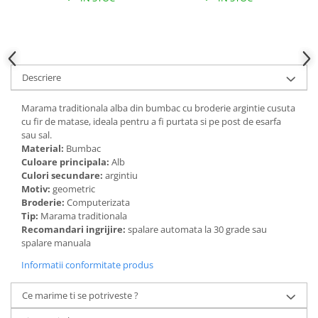
Descriere
Marama traditionala alba din bumbac cu broderie argintie cusuta
cu fir de matase, ideala pentru a fi purtata si pe post de esarfa
sau sal.
Material:
Bumbac
Culoare principala:
Alb
Culori secundare:
argintiu
Motiv:
geometric
Broderie:
Computerizata
Tip:
Marama traditionala
Recomandari ingrijire:
spalare automata la 30 grade sau
spalare manuala
Informatii conformitate produs
Ce marime ti se potriveste ?