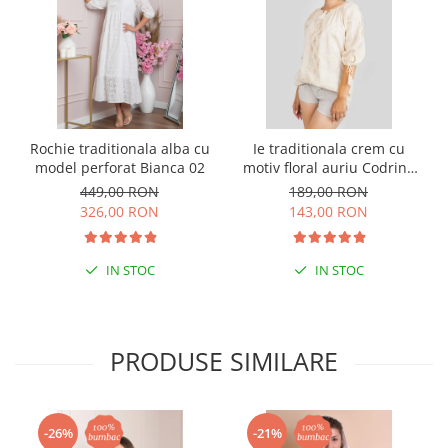
Rochie traditionala alba cu
Ie traditionala crem cu
model perforat Bianca 02
motiv floral auriu Codrina
04
449,00 RON
189,00 RON
326,00 RON
143,00 RON
IN STOC
IN STOC
PRODUSE SIMILARE
-26%
-21%