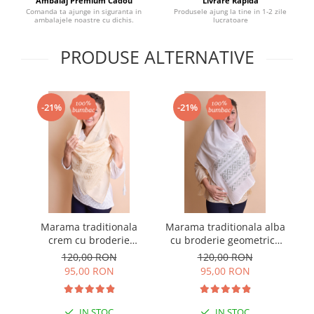
Ambalaj Premium Cadou
Livrare Rapida
Comanda ta ajunge in siguranta in
Produsele ajung la tine in 1-2 zile
ambalajele noastre cu dichis.
lucratoare
PRODUSE ALTERNATIVE
-21%
-21%
Marama traditionala
Marama traditionala alba
Br
crem cu broderie
cu broderie geometrica
geometrica aurie Emilia
argintie Amalia
120,00 RON
120,00 RON
95,00 RON
95,00 RON
IN STOC
IN STOC