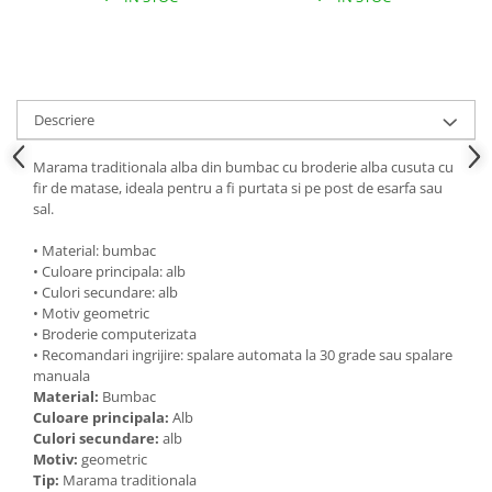
Descriere
Marama traditionala alba din bumbac cu broderie alba cusuta cu
fir de matase, ideala pentru a fi purtata si pe post de esarfa sau
sal.
• Material: bumbac
• Culoare principala: alb
• Culori secundare: alb
• Motiv geometric
• Broderie computerizata
• Recomandari ingrijire: spalare automata la 30 grade sau spalare
manuala
Material:
Bumbac
Culoare principala:
Alb
Culori secundare:
alb
Motiv:
geometric
Tip:
Marama traditionala