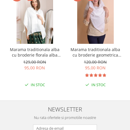
Marama traditionala alba
Marama traditionala alba
cu broderie florala alba
cu broderie geometrica
Angela
alba Bianca
129,00 RON
120,00 RON
95,00 RON
95,00 RON
IN STOC
IN STOC
NEWSLETTER
Nu rata ofertele si promotiile noastre