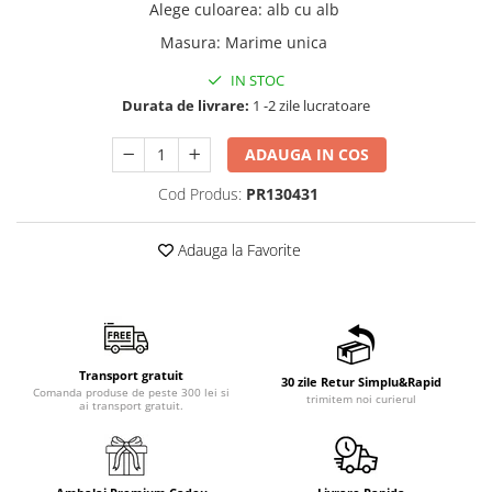
Alege culoarea
:
alb cu alb
Masura
:
Marime unica
IN STOC
Durata de livrare:
1 -2 zile lucratoare
ADAUGA IN COS
Cod Produs:
PR130431
Adauga la Favorite
Transport gratuit
30 zile Retur Simplu&Rapid
Comanda produse de peste 300 lei si
trimitem noi curierul
ai transport gratuit.