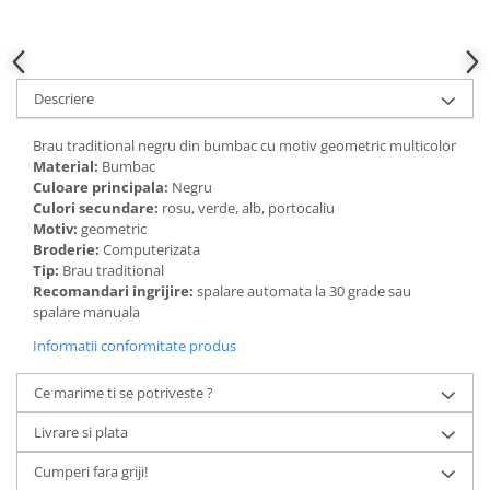
Descriere
Brau traditional negru din bumbac cu motiv geometric multicolor
Material:
Bumbac
Culoare principala:
Negru
Culori secundare:
rosu, verde, alb, portocaliu
Motiv:
geometric
Broderie:
Computerizata
Tip:
Brau traditional
Recomandari ingrijire:
spalare automata la 30 grade sau
spalare manuala
Informatii conformitate produs
Ce marime ti se potriveste ?
Livrare si plata
Cumperi fara griji!