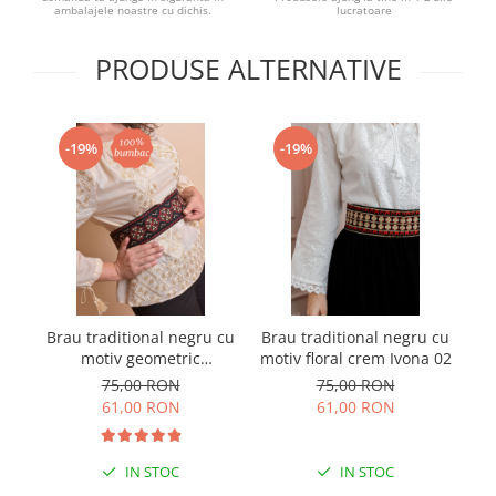
ambalajele noastre cu dichis.
lucratoare
PRODUSE ALTERNATIVE
-19%
-19%
Brau traditional negru cu
Brau traditional negru cu
Br
motiv geometric
motiv floral crem Ivona 02
multicolor Doina
75,00 RON
75,00 RON
61,00 RON
61,00 RON
IN STOC
IN STOC