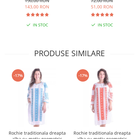
190,00 RON
72,00 RON
03
143,00 RON
51,00 RON
IN STOC
IN STOC
PRODUSE SIMILARE
-17%
-17%
Rochie traditionala dreapta
Rochie traditionala dreapta
alba cu motiv geometric
alba cu motiv geometric