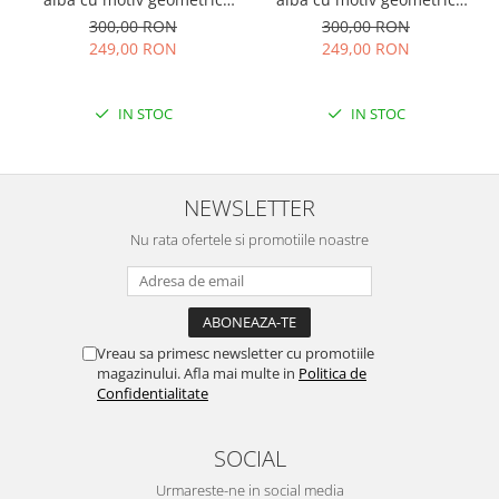
albastru Tania
rosu Doina
300,00 RON
300,00 RON
249,00 RON
249,00 RON
IN STOC
IN STOC
NEWSLETTER
Nu rata ofertele si promotiile noastre
Vreau sa primesc newsletter cu promotiile
magazinului. Afla mai multe in
Politica de
Confidentialitate
SOCIAL
Urmareste-ne in social media