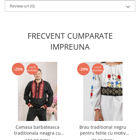
Review-uri
(0)
FRECVENT CUMPARATE
IMPREUNA
-25%
-29%
Camasa barbateasca
Brau traditional negru
traditionala neagra cu
pentru fetite cu motiv
motiv geometric rosu Ivan
geometric crem Flavia