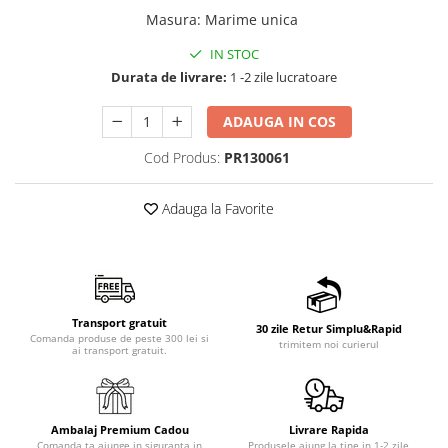
Masura
:
Marime unica
IN STOC
Durata de livrare:
1 -2 zile lucratoare
ADAUGA IN COS
Cod Produs:
PR130061
Adauga la Favorite
Transport gratuit
30 zile Retur Simplu&Rapid
Comanda produse de peste 300 lei si
trimitem noi curierul
ai transport gratuit.
Ambalaj Premium Cadou
Livrare Rapida
Comanda ta ajunge in siguranta in
Produsele ajung la tine in 1-2 zile