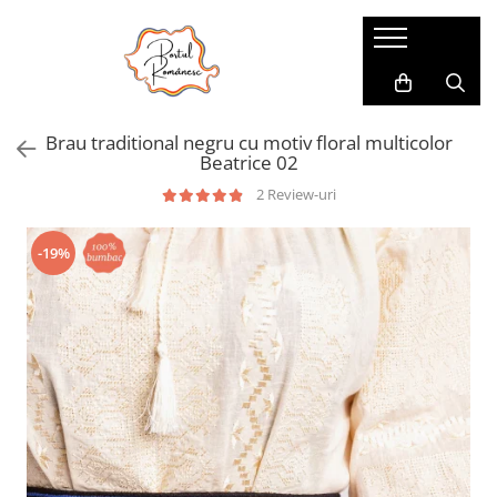
Pijamale
Imbracaminte copii
Pijamale Dama
Imbracaminte Fetite
Brau traditional negru cu motiv floral multicolor
Pijamale Dama Marimi Mari
Imbracaminte Baieti
Beatrice 02
Halate
2 Review-uri
Pijamale Baieti
-19%
Pijamale Fetite