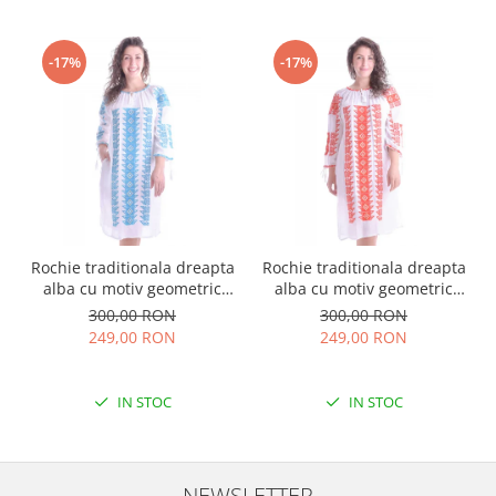
-17%
-17%
Rochie traditionala dreapta
Rochie traditionala dreapta
alba cu motiv geometric
alba cu motiv geometric
albastru Tania
rosu Doina
300,00 RON
300,00 RON
249,00 RON
249,00 RON
IN STOC
IN STOC
NEWSLETTER