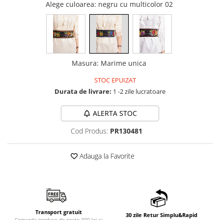
Alege culoarea
: negru cu multicolor 02
Masura
:
Marime unica
STOC EPUIZAT
Durata de livrare:
1 -2 zile lucratoare
ALERTA STOC
Cod Produs:
PR130481
Adauga la Favorite
Transport gratuit
30 zile Retur Simplu&Rapid
Comanda produse de peste 300 lei si