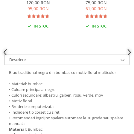
alba Bianca
120,00 RON
75,00 RON
95,00 RON
61,00 RON
IN STOC
IN STOC
Descriere
Brau traditional negru din bumbac cu motiv floral multicolor
• Material: bumbac
• Culoare principala: negru
• Culori secundare: albastru, galben, rosu, verde, mov
• Motiv floral
• Broderie computerizata
• Inchidere tip corset cu siret
• Recomandari ingrijire: spalare automata la 30 grade sau spalare
manuala
Material:
Bumbac