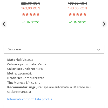
Adelaida
225,00 RON
199,00 RON
163,00 RON
143,00 RON
IN STOC
IN STOC
Descriere
Material:
Viscoza
Culoare principala:
Verde
Culori secundare:
auriu
Motiv:
geometric
Broderie:
Computerizata
Tip:
Maneca 3/4 cu snur
Recomandari ingrijire:
spalare automata la 30 grade sau
spalare manuala
Informatii conformitate produs