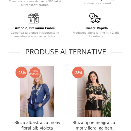
Comanda produse de peste 300 lei si
trimitem noi curierul
ai transport gratuit.
Ambalaj Premium Cadou
Livrare Rapida
Comanda ta ajunge in siguranta in
Produsele ajung la tine in 1-2 zile
ambalajele noastre cu dichis.
lucratoare
PRODUSE ALTERNATIVE
-28%
-28%
Bluza albastra cu motiv
Bluza tip ie neagra cu
B
floral alb Violeta
motiv floral galben