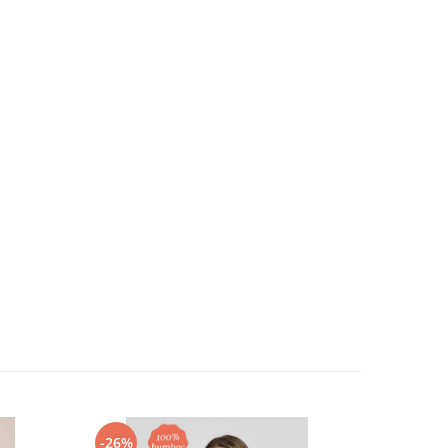
-26%
-30%