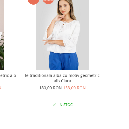
etric alb
Ie traditionala alba cu motiv geometric
Ie traditi
alb Clara
N
180,00 RON
133,00 RON
18
IN STOC