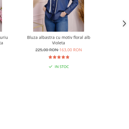
auriu
Bluza albastra cu motiv floral alb
Bluza traditi
ta
Violeta
a
225,00 RON
163,00 RON
180,
IN STOC