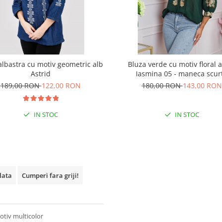
albastra cu motiv geometric alb
Bluza verde cu motiv floral 
Astrid
Iasmina 05 - maneca scur
189,00 RON
122,00 RON
180,00 RON
143,00 RON
IN STOC
IN STOC
plata
Cumperi fara griji!
otiv multicolor