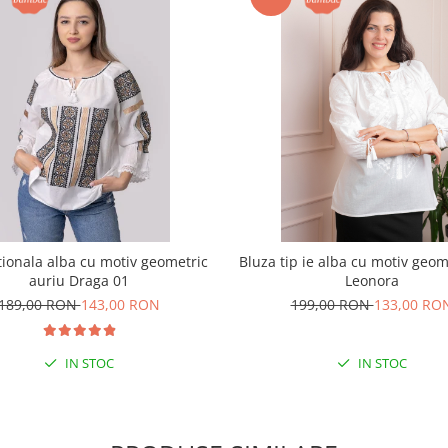
itionala alba cu motiv geometric
Bluza tip ie alba cu motiv geom
auriu Draga 01
Leonora
189,00 RON
143,00 RON
199,00 RON
133,00 RO
IN STOC
IN STOC