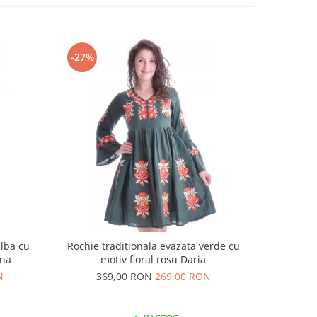
-27%
-18%
alba cu
Rochie traditionala evazata verde cu
Rochie t
ina
motiv floral rosu Daria
N
369,00 RON
269,00 RON
25