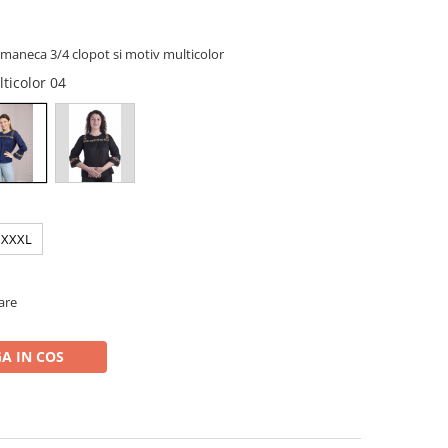
 maneca 3/4 clopot si motiv multicolor
lticolor 04
XXXL
oare
A IN COS