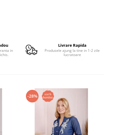
adou
Livrare Rapida
ranta in
Produsele ajung la tine in 1-2 zile
ichis.
lucratoare
-28%
-23%