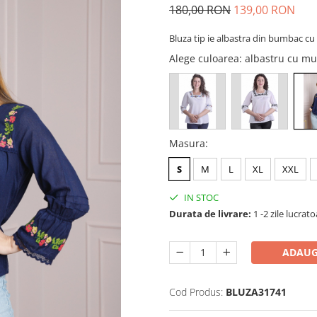
180,00 RON
139,00 RON
Bluza tip ie albastra din bumbac cu
Alege culoarea
: albastru cu mu
Masura
:
S
M
L
XL
XXL
IN STOC
Durata de livrare:
1 -2 zile lucrat
ADAUG
Cod Produs:
BLUZA31741