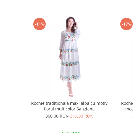
-11%
-17%
Rochie traditionala maxi alba cu motiv
Rochi
floral multicolor Sanziana
mot
360,00 RON
319,00 RON