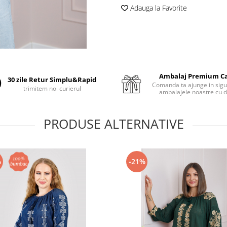
Adauga la Favorite
Ambalaj Premium C
30 zile Retur Simplu&Rapid
Comanda ta ajunge in sigu
trimitem noi curierul
ambalajele noastre cu d
PRODUSE ALTERNATIVE
%
-21%