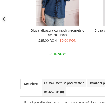
Bluza albastra cu motiv geometric
Bluza 
negru Tiana
225,00 RON
159,00 RON
IN STOC
Ce marime ti se potriveste ?
Livrare si 
Descriere
Review-uri
(0)
Bluza tip ie albastra din bumbac cu maneca 3/4 clopot si m