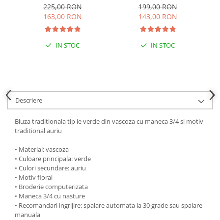
Adelaida
225,00 RON
199,00 RON
163,00 RON
143,00 RON
IN STOC
IN STOC
Descriere
Bluza traditionala tip ie verde din vascoza cu maneca 3/4 si motiv
traditional auriu
• Material: vascoza
• Culoare principala: verde
• Culori secundare: auriu
• Motiv floral
• Broderie computerizata
• Maneca 3/4 cu nasture
• Recomandari ingrijire: spalare automata la 30 grade sau spalare
manuala