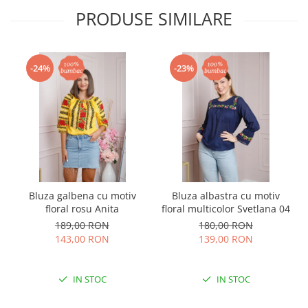
PRODUSE SIMILARE
-24%
-23%
Bluza galbena cu motiv
Bluza albastra cu motiv
floral rosu Anita
floral multicolor Svetlana 04
189,00 RON
180,00 RON
143,00 RON
139,00 RON
IN STOC
IN STOC