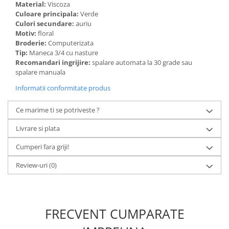
Material:
Viscoza
Culoare principala:
Verde
Culori secundare:
auriu
Motiv:
floral
Broderie:
Computerizata
Tip:
Maneca 3/4 cu nasture
Recomandari ingrijire:
spalare automata la 30 grade sau
spalare manuala
Informatii conformitate produs
Ce marime ti se potriveste ?
Livrare si plata
Cumperi fara griji!
Review-uri
(0)
FRECVENT CUMPARATE