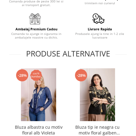
Comanda produse de peste 300 lei si
trimitem noi curierul
ai transport gratuit.
Ambalaj Premium Cadou
Livrare Rapida
Comanda ta ajunge in siguranta in
Produsele ajung la tine in 1-2 zile
ambalajele noastre cu dichis.
lucratoare
PRODUSE ALTERNATIVE
-28%
-28%
Bluza albastra cu motiv
Bluza tip ie neagra cu
B
floral alb Violeta
motiv floral galben