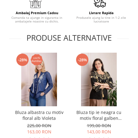
Ambalaj Premium Cadou
Livrare Rapida
Comanda ta ajunge in siguranta in
Produsele ajung la tine in 1-2 zile
ambalajele noastre cu dichis.
lucratoare
PRODUSE ALTERNATIVE
-28%
-28%
Bluza albastra cu motiv
Bluza tip ie neagra cu
B
floral alb Violeta
motiv floral galben
Adelaida
225,00 RON
199,00 RON
163,00 RON
143,00 RON