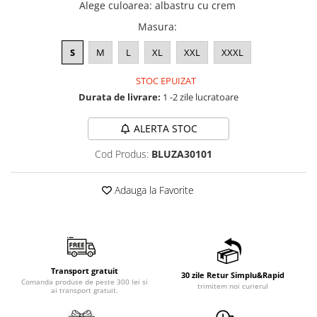
Alege culoarea
:
albastru cu crem
Masura
:
S
M
L
XL
XXL
XXXL
STOC EPUIZAT
Durata de livrare:
1 -2 zile lucratoare
ALERTA STOC
Cod Produs:
BLUZA30101
Adauga la Favorite
Transport gratuit
30 zile Retur Simplu&Rapid
Comanda produse de peste 300 lei si
trimitem noi curierul
ai transport gratuit.