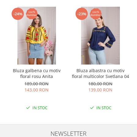
-24%
-23%
Bluza galbena cu motiv
Bluza albastra cu motiv
floral rosu Anita
floral multicolor Svetlana 04
189,00 RON
180,00 RON
143,00 RON
139,00 RON
IN STOC
IN STOC
NEWSLETTER