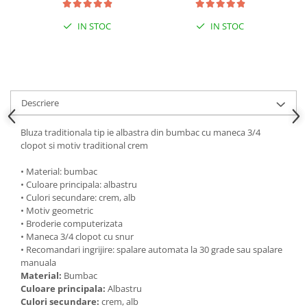
IN STOC
IN STOC
Descriere
Bluza traditionala tip ie albastra din bumbac cu maneca 3/4
clopot si motiv traditional crem
• Material: bumbac
• Culoare principala: albastru
• Culori secundare: crem, alb
• Motiv geometric
• Broderie computerizata
• Maneca 3/4 clopot cu snur
• Recomandari ingrijire: spalare automata la 30 grade sau spalare
manuala
Material:
Bumbac
Culoare principala:
Albastru
Culori secundare:
crem, alb