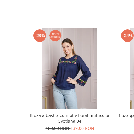
-23%
-24%
Bluza albastra cu motiv floral multicolor
Bluza ga
Svetlana 04
180,00 RON
139,00 RON