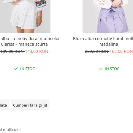
 alba cu motiv floral multicolor
Bluza alba cu motiv floral mult
Clarisa - maneca scurta
Madalina
189,00 RON
143,00 RON
229,00 RON
163,00 RON
IN STOC
IN STOC
plata
Cumperi fara griji!
al multicolor