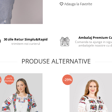
Adauga la Favorite
Ambalaj Premium C
30 zile Retur Simplu&Rapid
Comanda ta ajunge in sigu
trimitem noi curierul
ambalajele noastre cu d
PRODUSE ALTERNATIVE
%
-29%