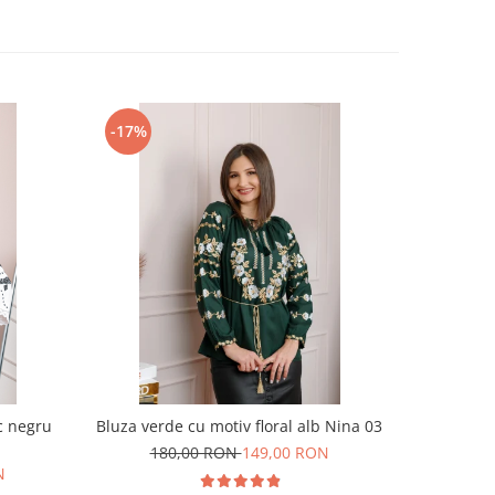
-17%
-24%
c negru
Bluza verde cu motiv floral alb Nina 03
Bluza galb
180,00 RON
149,00 RON
N
18