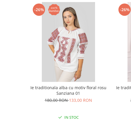
-26%
-26%
Ie traditionala alba cu motiv floral rosu
Ie trad
Sanziana 01
180,00 RON
133,00 RON
IN STOC