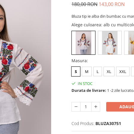
180,00 RON
143,00 RON
Bluza tip ie alba din bumbac cu ma
Alege culoarea
: alb cu multic
Masura
:
S
M
L
XL
XXL
IN STOC
Durata de livrare:
1 -2 zile lucrat
ADAUG
Cod Produs:
BLUZA30751