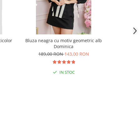
icolor
Bluza neagra cu motiv geometric alb
Bluza alba c
Dominica
189,00 RON
143,00 RON
189,
IN STOC