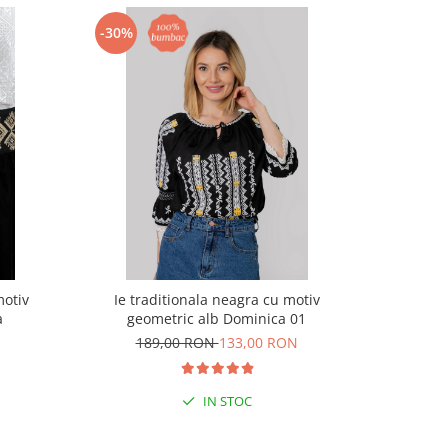
-30%
-30%
motiv
Ie traditionala neagra cu motiv
Ie traditi
a
geometric alb Dominica 01
189,00 RON
133,00 RON
18
IN STOC