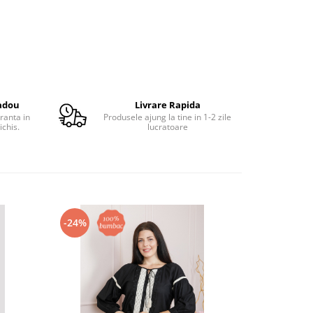
adou
Livrare Rapida
ranta in
Produsele ajung la tine in 1-2 zile
ichis.
lucratoare
-24%
-19%