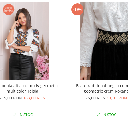
-19%
itionala alba cu motiv geometric
Brau traditional negru cu 
multicolor Taisia
geometric crem Roxan
219,00 RON
163,00 RON
75,00 RON
61,00 RON
IN STOC
IN STOC