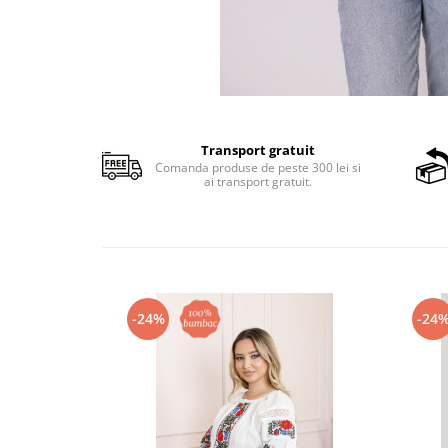
Transport gratuit
Comanda produse de peste 300 lei si
ai transport gratuit.
-24%
-24