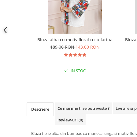
Bluza alba cu motiv floral rosu Iarina
Bluza
189,00 RON
143,00 RON
IN STOC
Ce marime ti se potriveste ?
Livrare si 
Descriere
Review-uri
(0)
Bluza tip ie alba din bumbac cu maneca lunga si motiv flor