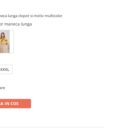
neca lunga clopot si motiv multicolor
olor maneca lunga
XXXL
oare
A IN COS