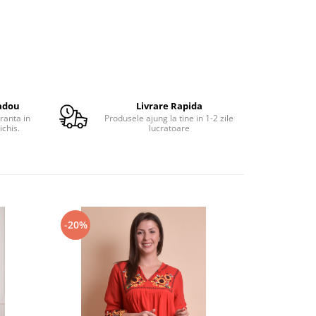
adou
Livrare Rapida
ranta in
Produsele ajung la tine in 1-2 zile
ichis.
lucratoare
-20%
-26%