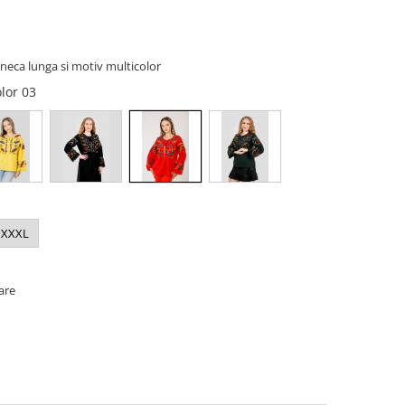
neca lunga si motiv multicolor
olor 03
XXXL
oare