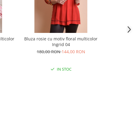
lticolor
Bluza rosie cu motiv floral multicolor
Bluza maro cu
Ingrid 04
180,00 RON
144,00 RON
180,
IN STOC