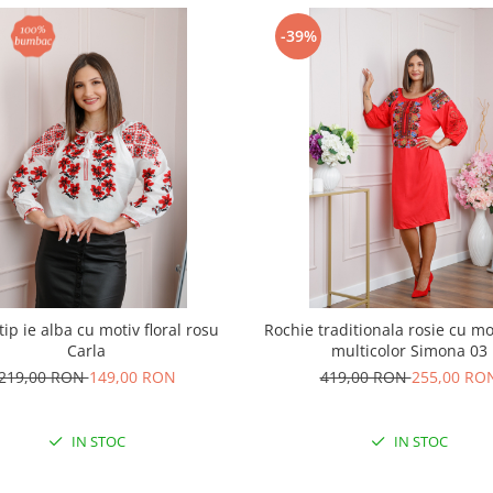
-39%
tip ie alba cu motiv floral rosu
Rochie traditionala rosie cu mot
Carla
multicolor Simona 03
219,00 RON
149,00 RON
419,00 RON
255,00 RO
IN STOC
IN STOC