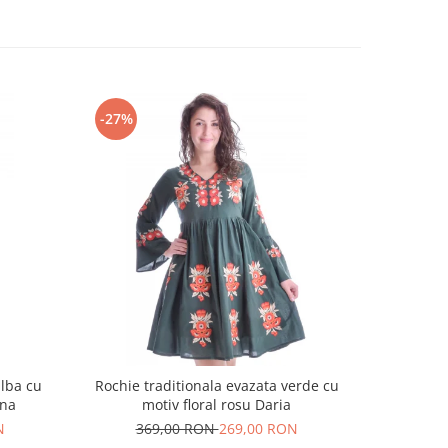
-27%
-18%
alba cu
Rochie traditionala evazata verde cu
Rochie t
ina
motiv floral rosu Daria
N
369,00 RON
269,00 RON
25