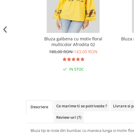
Bluza galbena cu motiv floral
Bluza 
multicolor Afrodita 02
180,00 RON
143,00 RON
IN STOC
Ce marime ti se potriveste ?
Livrare si 
Descriere
Review-uri
(7)
Bluza tip ie rosie din bumbac cu maneca lunga si motiv flor