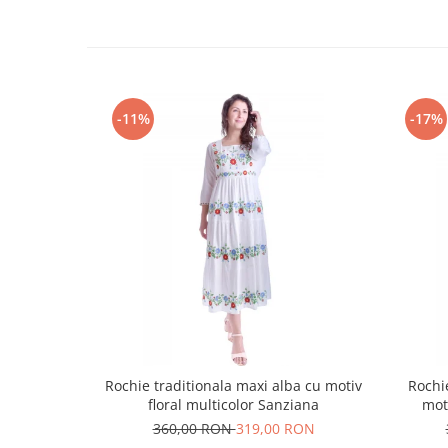
-11%
-17%
Rochie traditionala maxi alba cu motiv
Rochi
floral multicolor Sanziana
mot
360,00 RON
319,00 RON