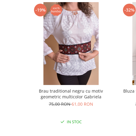
-19%
-32%
Brau traditional negru cu motiv
Bluza 
geometric multicolor Gabriela
75,00 RON
61,00 RON
IN STOC