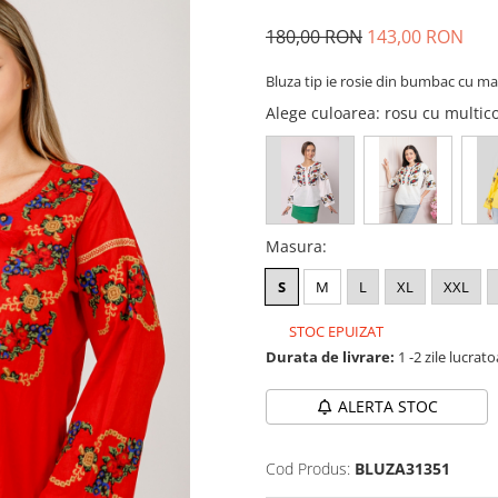
180,00 RON
143,00 RON
Bluza tip ie rosie din bumbac cu ma
Alege culoarea
: rosu cu multic
Masura
:
S
M
L
XL
XXL
STOC EPUIZAT
Durata de livrare:
1 -2 zile lucrat
ALERTA STOC
Cod Produs:
BLUZA31351