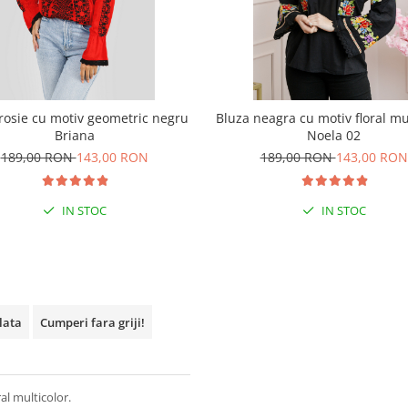
rosie cu motiv geometric negru
Bluza neagra cu motiv floral mu
Briana
Noela 02
189,00 RON
143,00 RON
189,00 RON
143,00 RON
IN STOC
IN STOC
plata
Cumperi fara griji!
al multicolor.