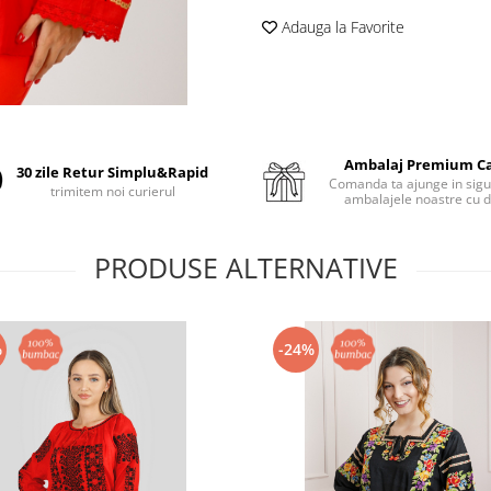
Adauga la Favorite
Ambalaj Premium C
30 zile Retur Simplu&Rapid
Comanda ta ajunge in sigu
trimitem noi curierul
ambalajele noastre cu d
PRODUSE ALTERNATIVE
%
-24%