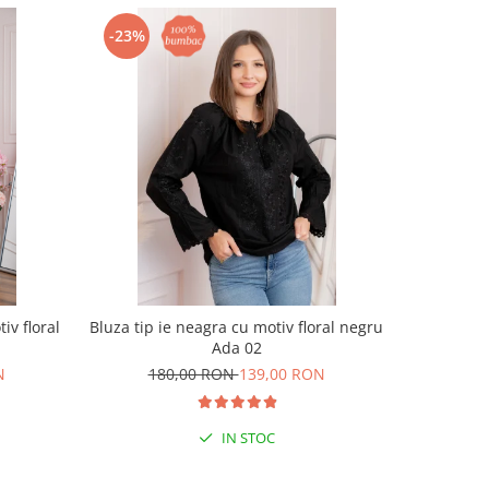
-23%
-26%
iv floral
Bluza tip ie neagra cu motiv floral negru
Ie tra
Ada 02
geo
N
180,00 RON
139,00 RON
18
IN STOC