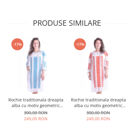
PRODUSE SIMILARE
-17%
-17%
Rochie traditionala dreapta
Rochie traditionala dreapta
alba cu motiv geometric
alba cu motiv geometric
albastru Tania
rosu Doina
300,00 RON
300,00 RON
249,00 RON
249,00 RON