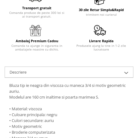
Transport gratuit
30 zile Retur Simplu&Rapid
Comanda produse de peste 300 lei si
trimitem noi curierul
ai transport gratuit.
Ambalaj Premium Cadou
Livrare Rapida
Comanda ta ajunge in siguranta in
Produsele ajung la tine in 1-2 zile
ambalajele noastre cu dichis.
lucratoare
Descriere
Bluza tip ie neagra din viscoza cu maneca 3/4 si motiv geometric
auriu.
Modelul are 160 cm inaltime si poarta marimea S.
• Material: viscoza
• Culoare principala: negru
• Culori secundare: auriu
• Motiv geometric
• Broderie computerizata