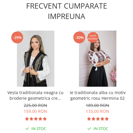
FRECVENT CUMPARATE
IMPREUNA
-29%
-30%
Vesta traditionala neagra cu
Ie traditionala alba cu motiv
broderie geometrica crem
geometric rosu Hermina 02
Flavia
225,00 RON
189,00 RON
159,00 RON
133,00 RON
IN STOC
IN STOC