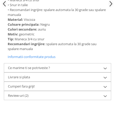
• Maneca 3/4 cu snur
• Snur in talie
• Recomandari ingrijire: spalare automata la 30 grade sau spalare
manuala
Material:
Viscoza
Culoare principala:
Negru
Culori secundare:
auriu
Motiv:
geometric
Tip:
Maneca 3/4 cu snur
Recomandari ingrijire:
spalare automata la 30 grade sau
spalare manuala
Informatii conformitate produs
Ce marime ti se potriveste ?
Livrare si plata
Cumperi fara griji!
Review-uri
(2)