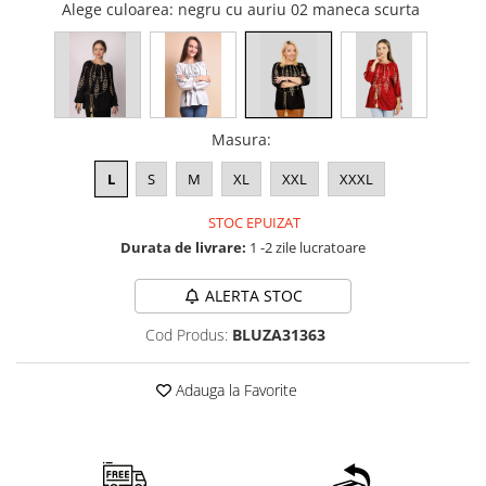
Alege culoarea
: negru cu auriu 02 maneca scurta
Masura
:
L
S
M
XL
XXL
XXXL
STOC EPUIZAT
Durata de livrare:
1 -2 zile lucratoare
ALERTA STOC
Cod Produs:
BLUZA31363
Adauga la Favorite