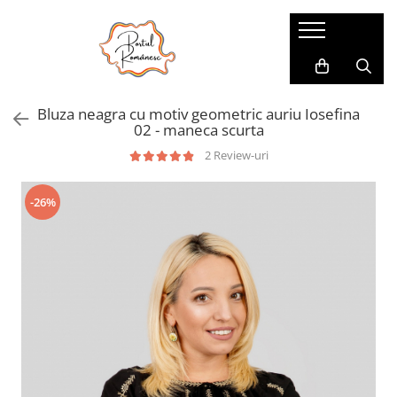
Pijamale
Imbracaminte copii
Pijamale Dama
Imbracaminte Fetite
Bluza neagra cu motiv geometric auriu Iosefina
Pijamale Dama Marimi Mari
Imbracaminte Baieti
02 - maneca scurta
Halate
2 Review-uri
Pijamale Baieti
-26%
Pijamale Fetite