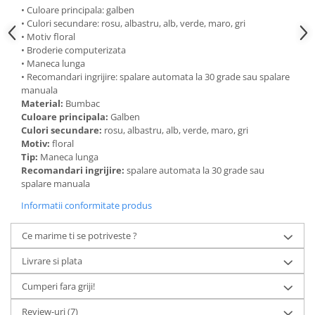
• Culoare principala: galben
• Culori secundare: rosu, albastru, alb, verde, maro, gri
• Motiv floral
• Broderie computerizata
• Maneca lunga
• Recomandari ingrijire: spalare automata la 30 grade sau spalare
manuala
Material:
Bumbac
Culoare principala:
Galben
Culori secundare:
rosu, albastru, alb, verde, maro, gri
Motiv:
floral
Tip:
Maneca lunga
Recomandari ingrijire:
spalare automata la 30 grade sau
spalare manuala
Informatii conformitate produs
Ce marime ti se potriveste ?
Livrare si plata
Cumperi fara griji!
Review-uri
(7)