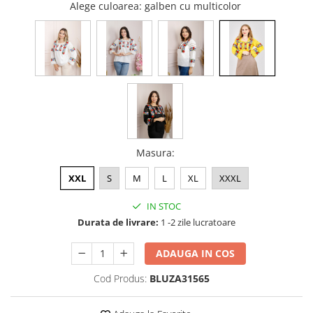
Alege culoarea
: galben cu multicolor
Masura
:
XXL
S
M
L
XL
XXXL
IN STOC
Durata de livrare:
1 -2 zile lucratoare
ADAUGA IN COS
Cod Produs:
BLUZA31565