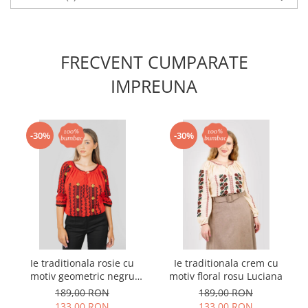
FRECVENT CUMPARATE
IMPREUNA
-30%
-30%
Ie traditionala rosie cu
Ie traditionala crem cu
motiv geometric negru
motiv floral rosu Luciana
Dominica 04
189,00 RON
189,00 RON
133,00 RON
133,00 RON