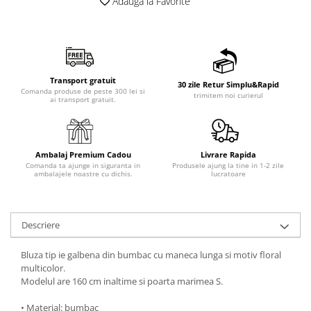
Adauga la Favorite
Transport gratuit
30 zile Retur Simplu&Rapid
Comanda produse de peste 300 lei si
trimitem noi curierul
ai transport gratuit.
Ambalaj Premium Cadou
Livrare Rapida
Comanda ta ajunge in siguranta in
Produsele ajung la tine in 1-2 zile
ambalajele noastre cu dichis.
lucratoare
Descriere
Bluza tip ie galbena din bumbac cu maneca lunga si motiv floral
multicolor.
Modelul are 160 cm inaltime si poarta marimea S.
• Material: bumbac