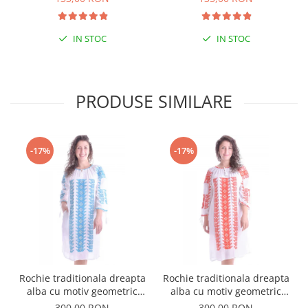
IN STOC
IN STOC
PRODUSE SIMILARE
-17%
-17%
Rochie traditionala dreapta
Rochie traditionala dreapta
alba cu motiv geometric
alba cu motiv geometric
albastru Tania
rosu Doina
300,00 RON
300,00 RON