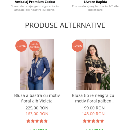
Ambalaj Premium Cadou
Livrare Rapida
Comanda ta ajunge in siguranta in
Produsele ajung la tine in 1-2 zile
ambalajele noastre cu dichis.
lucratoare
PRODUSE ALTERNATIVE
-28%
-28%
Bluza albastra cu motiv
Bluza tip ie neagra cu
B
floral alb Violeta
motiv floral galben
Adelaida
225,00 RON
199,00 RON
163,00 RON
143,00 RON