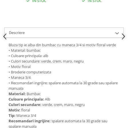
IN STOC
IN STOC
Descriere
Bluza tip ie alba din bumbac cu maneca 3/4 si motiv floral verde
• Material: bumbac
• Culoare principala: alb
• Culori secundare: verde, crem, maro, negru
• Motiv floral
• Broderie computerizata
• Maneca 3/4
• Recomandari ingrijire: spalare automata la 30 grade sau spalare
manuala
Material:
Bumbac
Culoare principala:
Alb
Culori secundare:
verde, crem, maro, negru
Motiv:
floral
Tip:
Maneca 3/4
Recomandari ingrijire:
spalare automata la 30 grade sau
spalare manuala