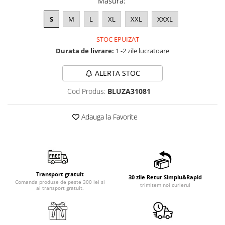
Masura
:
S
M
L
XL
XXL
XXXL
STOC EPUIZAT
Durata de livrare:
1 -2 zile lucratoare
ALERTA STOC
Cod Produs:
BLUZA31081
Adauga la Favorite
Transport gratuit
30 zile Retur Simplu&Rapid
Comanda produse de peste 300 lei si
trimitem noi curierul
ai transport gratuit.