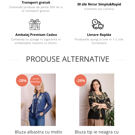
Transport gratuit
30 zile Retur Simplu&Rapid
Comanda produse de peste 300 lei si
trimitem noi curierul
ai transport gratuit.
Ambalaj Premium Cadou
Livrare Rapida
Comanda ta ajunge in siguranta in
Produsele ajung la tine in 1-2 zile
ambalajele noastre cu dichis.
lucratoare
PRODUSE ALTERNATIVE
-28%
-28%
Bluza albastra cu motiv
Bluza tip ie neagra cu
B