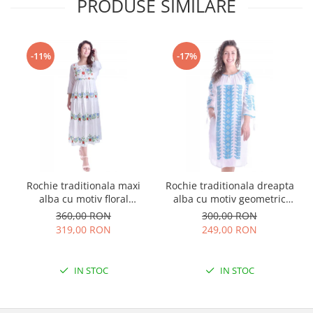
PRODUSE SIMILARE
-11%
-17%
Rochie traditionala maxi
Rochie traditionala dreapta
alba cu motiv floral
alba cu motiv geometric
multicolor Sanziana
albastru Tania
360,00 RON
300,00 RON
319,00 RON
249,00 RON
IN STOC
IN STOC