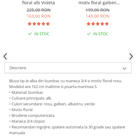
floral alb Violeta
motiv floral galben
Adelaida
225,00 RON
199,00 RON
163,00 RON
143,00 RON
IN STOC
IN STOC
Descriere
Bluza tip ie alba din bumbac cu maneca 3/4 si motiv floral rosu.
Modelul are 162 cm inaltime si poarta marimea S.
• Material: bumbac
• Culoare principala: alb
• Culori secundare: rosu, galben, albastru, verde
• Motiv floral
• Broderie computerizata
• Maneca 3/4 clopot
• Recomandari ingrijire: spalare automata la 30 grade sau spalare
manuala