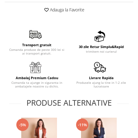
Adauga la Favorite
Transport gratuit
30 zile Retur Simplu&Rapid
Comanda produse de peste 300 lei si
trimitem noi curierul
ai transport gratuit.
Ambalaj Premium Cadou
Livrare Rapida
Comanda ta ajunge in siguranta in
Produsele ajung la tine in 1-2 zile
ambalajele noastre cu dichis.
lucratoare
PRODUSE ALTERNATIVE
-5%
-11%