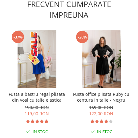
FRECVENT CUMPARATE
IMPREUNA
-37%
-28%
Fusta albastru regal plisata
Fusta office plisata Ruby cu
din voal cu talie elastica
centura in talie - Negru
190,00 RON
169,00 RON
119,00 RON
122,00 RON
IN STOC
IN STOC