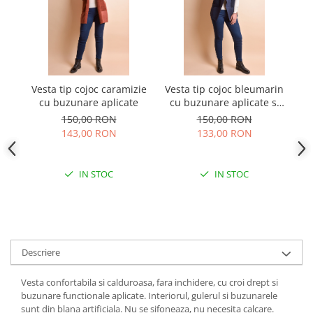
Vesta tip cojoc caramizie
Vesta tip cojoc bleumarin
V
cu buzunare aplicate
cu buzunare aplicate si
bu
baza in colturi
150,00 RON
150,00 RON
143,00 RON
133,00 RON
IN STOC
IN STOC
Descriere
Vesta confortabila si calduroasa, fara inchidere, cu croi drept si
buzunare functionale aplicate. Interiorul, gulerul si buzunarele
sunt din blana artificiala. Nu se sifoneaza, nu necesita calcare.