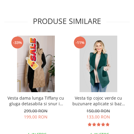
PRODUSE SIMILARE
-33%
-11%
Vesta dama lunga Tiffany cu
Vesta tip cojoc verde cu
gluga detasabila si snur in
buzunare aplicate si baza
talie - Bej
in colturi
299,00 RON
150,00 RON
199,00 RON
133,00 RON