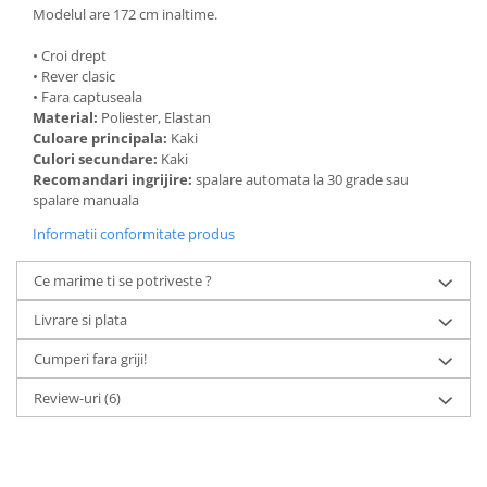
Modelul are 172 cm inaltime.
• Croi drept
• Rever clasic
• Fara captuseala
Material:
Poliester, Elastan
Culoare principala:
Kaki
Culori secundare:
Kaki
Recomandari ingrijire:
spalare automata la 30 grade sau
spalare manuala
Informatii conformitate produs
Ce marime ti se potriveste ?
Livrare si plata
Cumperi fara griji!
Review-uri
(6)