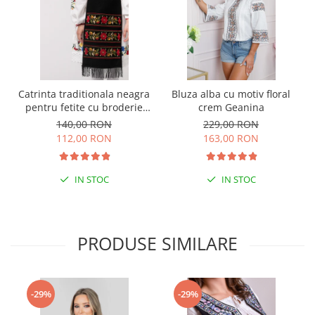
Catrinta traditionala neagra
Bluza alba cu motiv floral
pentru fetite cu broderie
crem Geanina
florala rosie Sonia 01
140,00 RON
229,00 RON
112,00 RON
163,00 RON
IN STOC
IN STOC
PRODUSE SIMILARE
-29%
-29%