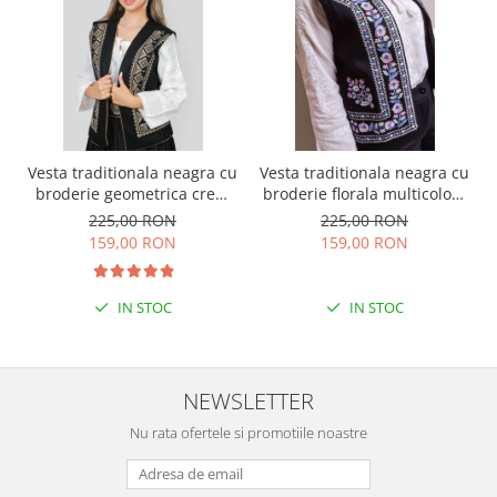
Vesta traditionala neagra cu
Vesta traditionala neagra cu
broderie geometrica crem
broderie florala multicolora
Flavia
Violeta 01
225,00 RON
225,00 RON
159,00 RON
159,00 RON
IN STOC
IN STOC
NEWSLETTER
Nu rata ofertele si promotiile noastre