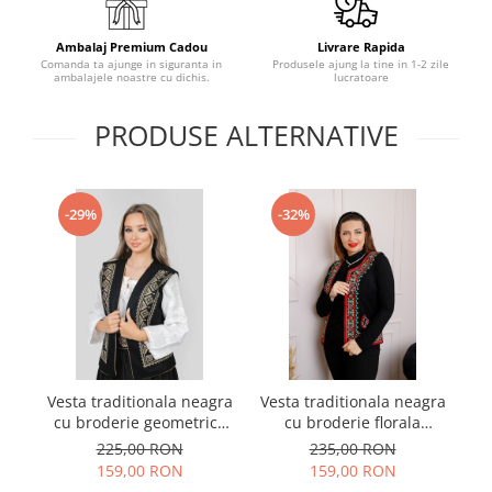
Ambalaj Premium Cadou
Livrare Rapida
Comanda ta ajunge in siguranta in
Produsele ajung la tine in 1-2 zile
ambalajele noastre cu dichis.
lucratoare
PRODUSE ALTERNATIVE
-29%
-32%
Vesta traditionala neagra
Vesta traditionala neagra
Ve
cu broderie geometrica
cu broderie florala
crem Flavia
multicolora Emanuela 02
225,00 RON
235,00 RON
159,00 RON
159,00 RON