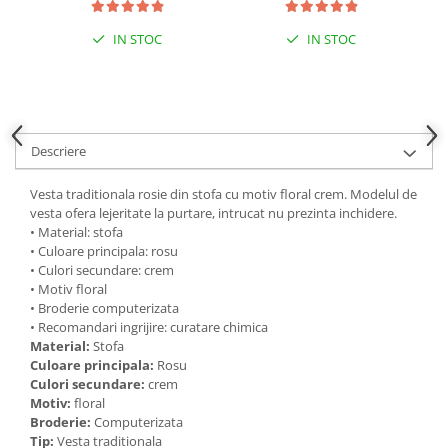
IN STOC
IN STOC
Descriere
Vesta traditionala rosie din stofa cu motiv floral crem. Modelul de
vesta ofera lejeritate la purtare, intrucat nu prezinta inchidere.
• Material: stofa
• Culoare principala: rosu
• Culori secundare: crem
• Motiv floral
• Broderie computerizata
• Recomandari ingrijire: curatare chimica
Material:
Stofa
Culoare principala:
Rosu
Culori secundare:
crem
Motiv:
floral
Broderie:
Computerizata
Tip:
Vesta traditionala