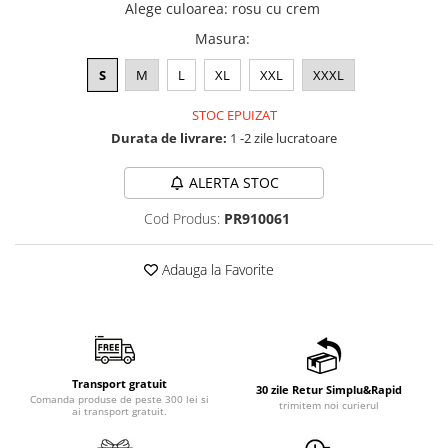
Alege culoarea
:
rosu cu crem
Masura
:
S
M
L
XL
XXL
XXXL
STOC EPUIZAT
Durata de livrare:
1 -2 zile lucratoare
ALERTA STOC
Cod Produs:
PR910061
Adauga la Favorite
Transport gratuit
30 zile Retur Simplu&Rapid
Comanda produse de peste 300 lei si
trimitem noi curierul
ai transport gratuit.