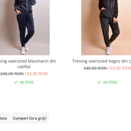
ing oversized bleumarin din
Trening oversized negru din c
catifea
240,00 RON
163,00 RON
240,00 RON
163,00 RON
IN STOC
IN STOC
plata
Cumperi fara griji!