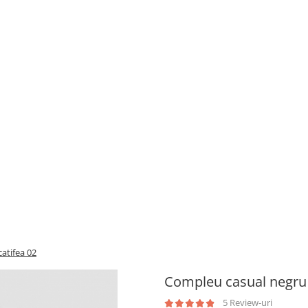
atifea 02
Compleu casual negru 
5 Review-uri