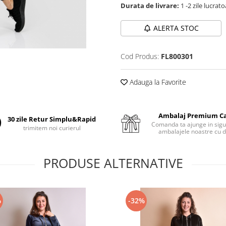
Durata de livrare:
1 -2 zile lucrat
ALERTA STOC
Cod Produs:
FL800301
Adauga la Favorite
Ambalaj Premium C
30 zile Retur Simplu&Rapid
Comanda ta ajunge in sigu
trimitem noi curierul
ambalajele noastre cu d
PRODUSE ALTERNATIVE
%
-32%