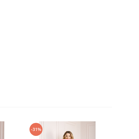
-31%
-25%