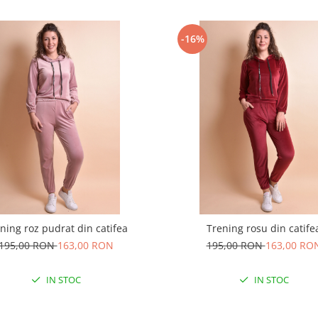
-16%
ning roz pudrat din catifea
Trening rosu din catife
195,00 RON
163,00 RON
195,00 RON
163,00 RO
IN STOC
IN STOC