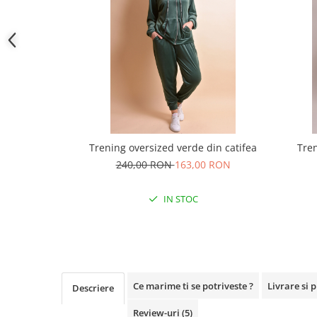
Trening oversized verde din catifea
Tren
240,00 RON
163,00 RON
IN STOC
Ce marime ti se potriveste ?
Livrare si 
Descriere
Review-uri
(5)