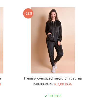
-32%
-32%
a
Trening oversized negru din catifea
Trening ov
N
240,00 RON
163,00 RON
24
IN STOC