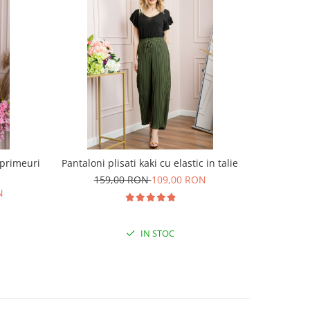
mprimeuri
Pantaloni plisati kaki cu elastic in talie
Pulover St
159,00 RON
109,00 RON
N
15
IN STOC