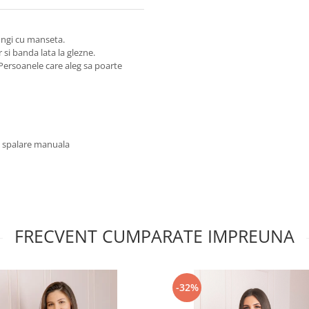
ungi cu manseta.
r si banda lata la glezne.
Persoanele care aleg sa poarte
u spalare manuala
FRECVENT CUMPARATE IMPREUNA
-32%