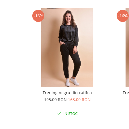
-16%
-16%
Trening negru din catifea
Tre
195,00 RON
163,00 RON
IN STOC