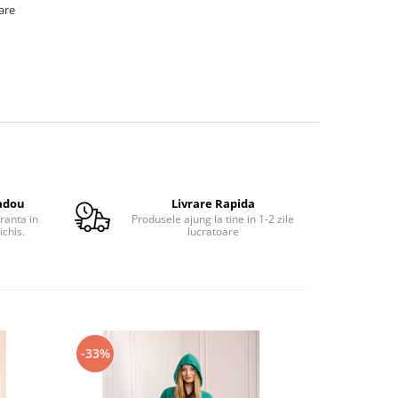
oare
adou
Livrare Rapida
ranta in
Produsele ajung la tine in 1-2 zile
ichis.
lucratoare
-33%
-16%