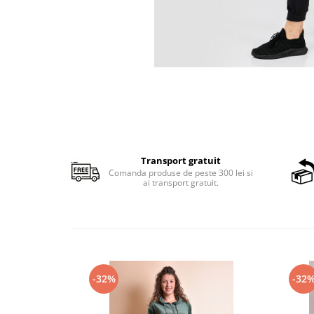
Transport gratuit
Comanda produse de peste 300 lei si
ai transport gratuit.
-32%
-32