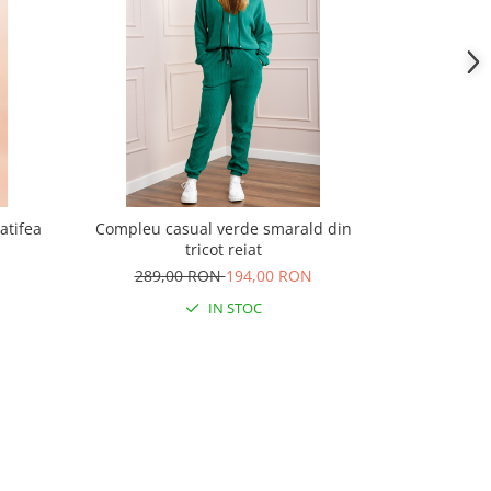
atifea
Compleu casual verde smarald din
Trening 
tricot reiat
195,
289,00 RON
194,00 RON
IN STOC