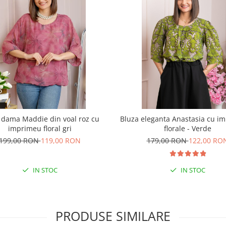
 dama Maddie din voal roz cu
Bluza eleganta Anastasia cu i
imprimeu floral gri
florale - Verde
199,00 RON
119,00 RON
179,00 RON
122,00 RO
IN STOC
IN STOC
PRODUSE SIMILARE