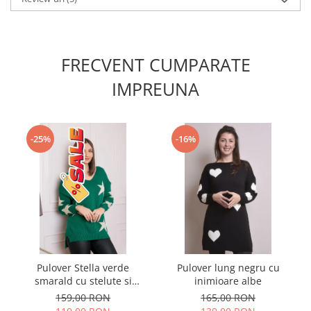
FRECVENT CUMPARATE
IMPREUNA
-25%
-16%
Pulover Stella verde
Pulover lung negru cu
smarald cu stelute si
inimioare albe
decolteu in V
159,00 RON
165,00 RON