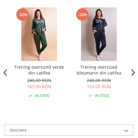
-32%
-32%
Trening oversized verde
Trening oversized
Tr
din catifea
bleumarin din catifea
240,00 RON
240,00 RON
163,00 RON
163,00 RON
IN STOC
IN STOC
Descriere