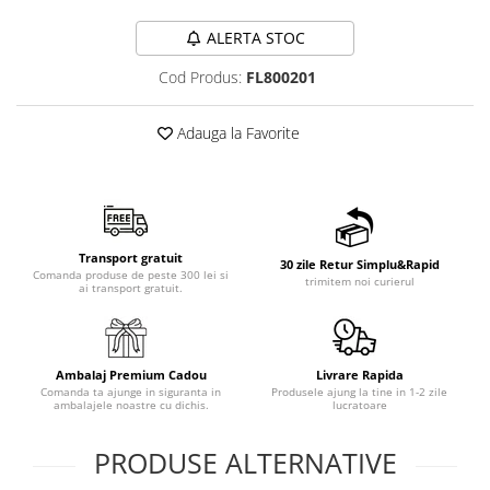
ALERTA STOC
Cod Produs:
FL800201
Adauga la Favorite
Transport gratuit
30 zile Retur Simplu&Rapid
Comanda produse de peste 300 lei si
trimitem noi curierul
ai transport gratuit.
Ambalaj Premium Cadou
Livrare Rapida
Comanda ta ajunge in siguranta in
Produsele ajung la tine in 1-2 zile
ambalajele noastre cu dichis.
lucratoare
PRODUSE ALTERNATIVE