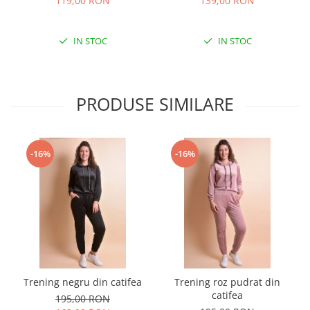
119,00 RON
139,00 RON
IN STOC
IN STOC
PRODUSE SIMILARE
-16%
-16%
Trening negru din catifea
Trening roz pudrat din
catifea
195,00 RON