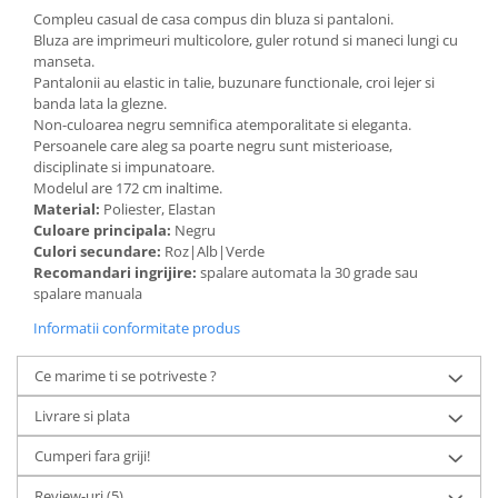
Compleu casual de casa compus din bluza si pantaloni.
Bluza are imprimeuri multicolore, guler rotund si maneci lungi cu
manseta.
Pantalonii au elastic in talie, buzunare functionale, croi lejer si
banda lata la glezne.
Non-culoarea negru semnifica atemporalitate si eleganta.
Persoanele care aleg sa poarte negru sunt misterioase,
disciplinate si impunatoare.
Modelul are 172 cm inaltime.
Material:
Poliester, Elastan
Culoare principala:
Negru
Culori secundare:
Roz|Alb|Verde
Recomandari ingrijire:
spalare automata la 30 grade sau
spalare manuala
Informatii conformitate produs
Ce marime ti se potriveste ?
Livrare si plata
Cumperi fara griji!
Review-uri
(5)