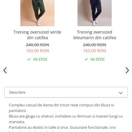
Trening oversized verde
Trening oversized
Tr
din catifea
bleumarin din catifea
240,00 RON
240,00 RON
163,00 RON
163,00 RON
IN STOC
IN STOC
Descriere
Compleu casual de dama din tricot reiat compus din bluza si
pantaloni.
Bluza are gluga cu sireturi, inchidere cu fermoar si maneci lungi cu
manseta.
Pantalonii au elastic in talie si snur, buzunare functionale, croi