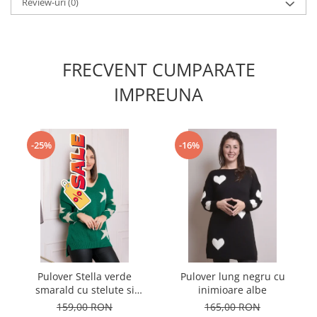
Review-uri
(0)
FRECVENT CUMPARATE
IMPREUNA
-25%
-16%
Pulover Stella verde
Pulover lung negru cu
smarald cu stelute si
inimioare albe
decolteu in V
159,00 RON
165,00 RON