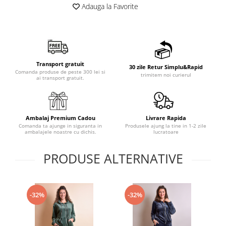
Adauga la Favorite
Transport gratuit
30 zile Retur Simplu&Rapid
Comanda produse de peste 300 lei si
trimitem noi curierul
ai transport gratuit.
Ambalaj Premium Cadou
Livrare Rapida
Comanda ta ajunge in siguranta in
Produsele ajung la tine in 1-2 zile
ambalajele noastre cu dichis.
lucratoare
PRODUSE ALTERNATIVE
-32%
-32%