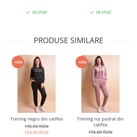
IN STOC
IN STOC
PRODUSE SIMILARE
-16%
-16%
Trening negru din catifea
Trening roz pudrat din
catifea
195,00 RON
195,00 RON
163,00 RON