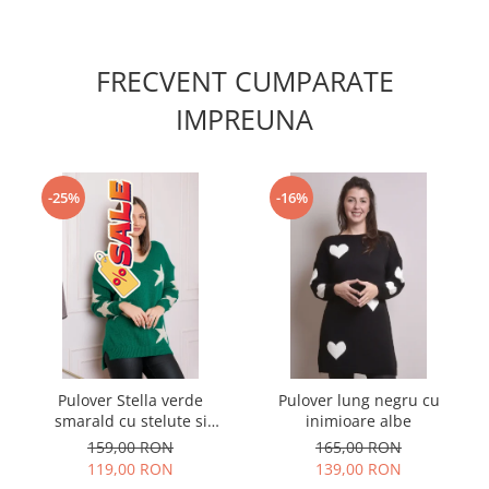
FRECVENT CUMPARATE
IMPREUNA
-25%
-16%
Pulover Stella verde
Pulover lung negru cu
smarald cu stelute si
inimioare albe
decolteu in V
159,00 RON
165,00 RON
119,00 RON
139,00 RON