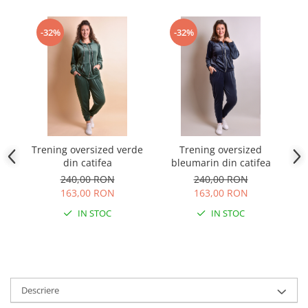
-32%
-32%
Trening oversized verde
Trening oversized
Tr
din catifea
bleumarin din catifea
240,00 RON
240,00 RON
163,00 RON
163,00 RON
IN STOC
IN STOC
Descriere