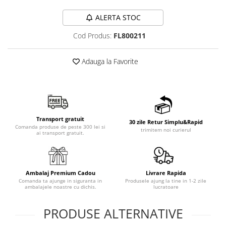
ALERTA STOC
Cod Produs:
FL800211
Adauga la Favorite
Transport gratuit
30 zile Retur Simplu&Rapid
Comanda produse de peste 300 lei si
trimitem noi curierul
ai transport gratuit.
Ambalaj Premium Cadou
Livrare Rapida
Comanda ta ajunge in siguranta in
Produsele ajung la tine in 1-2 zile
ambalajele noastre cu dichis.
lucratoare
PRODUSE ALTERNATIVE