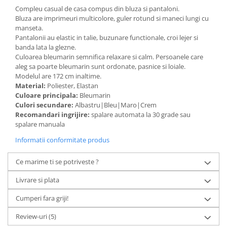
Compleu casual de casa compus din bluza si pantaloni.
Bluza are imprimeuri multicolore, guler rotund si maneci lungi cu
manseta.
Pantalonii au elastic in talie, buzunare functionale, croi lejer si
banda lata la glezne.
Culoarea bleumarin semnifica relaxare si calm. Persoanele care
aleg sa poarte bleumarin sunt ordonate, pasnice si loiale.
Modelul are 172 cm inaltime.
Material:
Poliester, Elastan
Culoare principala:
Bleumarin
Culori secundare:
Albastru|Bleu|Maro|Crem
Recomandari ingrijire:
spalare automata la 30 grade sau
spalare manuala
Informatii conformitate produs
Ce marime ti se potriveste ?
Livrare si plata
Cumperi fara griji!
Review-uri
(5)