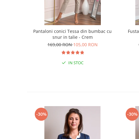
Pantaloni conici Tessa din bumbac cu
Fusta
snur in talie - Crem
169,00 RON
105,00 RON
IN STOC
-30%
-30%