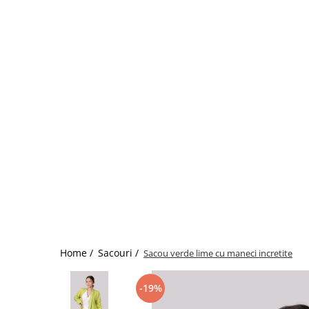
Home /
Sacouri /
Sacou verde lime cu maneci incretite
-19%