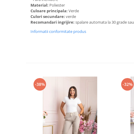
Material:
Poliester
Culoare principala:
Verde
Culori secundare:
verde
Recomandari ingrijire:
spalare automata la 30 grade sa
Informatii conformitate produs
-38%
-32%