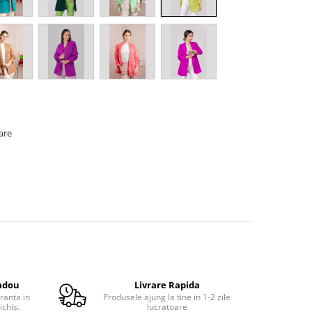
oare
adou
Livrare Rapida
ranta in
Produsele ajung la tine in 1-2 zile
ichis.
lucratoare