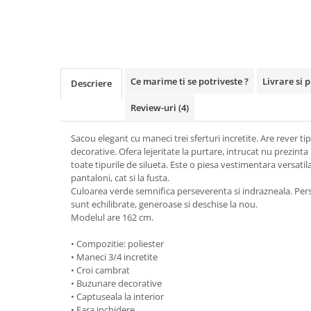
Ce marime ti se potriveste ?
Livrare si 
Descriere
Review-uri
(4)
Sacou elegant cu maneci trei sferturi incretite. Are rever ti
decorative. Ofera lejeritate la purtare, intrucat nu prezinta
toate tipurile de silueta. Este o piesa vestimentara versatila
pantaloni, cat si la fusta.
Culoarea verde semnifica perseverenta si indrazneala. Per
sunt echilibrate, generoase si deschise la nou.
Modelul are 162 cm.
• Compozitie: poliester
• Maneci 3/4 incretite
• Croi cambrat
• Buzunare decorative
• Captuseala la interior
• Fara inchidere