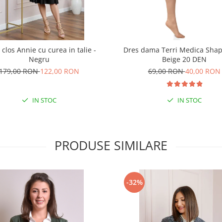
 clos Annie cu curea in talie -
Dres dama Terri Medica Sha
Negru
Beige 20 DEN
179,00 RON
122,00 RON
69,00 RON
40,00 RON
IN STOC
IN STOC
PRODUSE SIMILARE
-32%