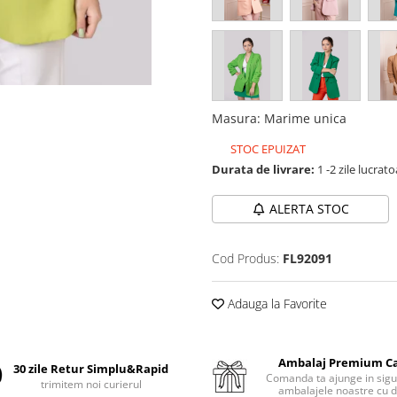
Masura
:
Marime unica
STOC EPUIZAT
Durata de livrare:
1 -2 zile lucrat
ALERTA STOC
Cod Produs:
FL92091
Adauga la Favorite
Ambalaj Premium C
30 zile Retur Simplu&Rapid
Comanda ta ajunge in sigu
trimitem noi curierul
ambalajele noastre cu d