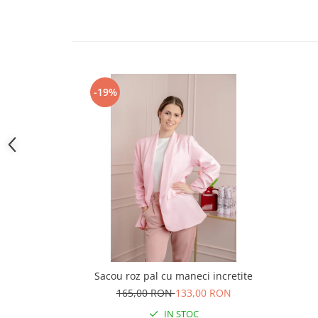
-19%
Sacou roz pal cu maneci incretite
165,00 RON
133,00 RON
IN STOC