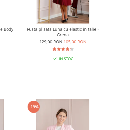
pe Body
Fusta plisata Luna cu elastic in talie -
Fusta offi
Grena
129,00 RON
105,00 RON
16
IN STOC
-19%
-32%