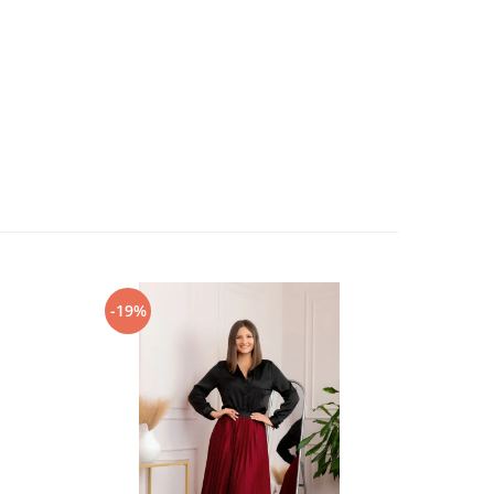
-19%
-28%