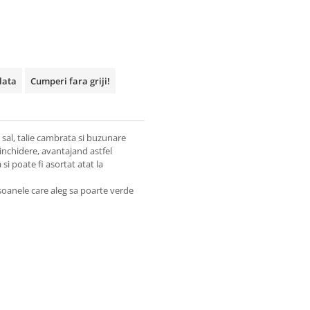
plata
Cumperi fara griji!
p sal, talie cambrata si buzunare
 inchidere, avantajand astfel
 si poate fi asortat atat la
soanele care aleg sa poarte verde