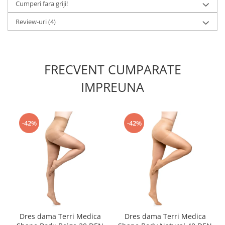
Cumperi fara griji!
Review-uri
(4)
FRECVENT CUMPARATE
IMPREUNA
-42%
-42%
Dres dama Terri Medica
Dres dama Terri Medica