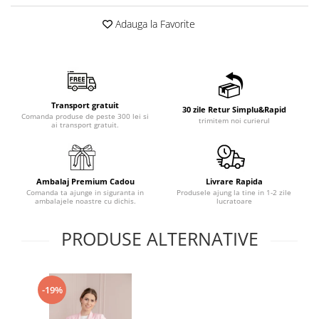
Adauga la Favorite
Transport gratuit
30 zile Retur Simplu&Rapid
Comanda produse de peste 300 lei si
trimitem noi curierul
ai transport gratuit.
Ambalaj Premium Cadou
Livrare Rapida
Comanda ta ajunge in siguranta in
Produsele ajung la tine in 1-2 zile
ambalajele noastre cu dichis.
lucratoare
PRODUSE ALTERNATIVE
-19%