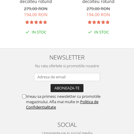
decolteu rotund
decolteu rotund
279,00 RON
279,00 RON
194,00 RON
194,00 RON
IN STOC
IN STOC
NEWSLETTER
Nu rata ofertele si promotiile noastre
Vreau sa primesc newsletter cu promotiile
magazinului. Afla mai multe in
Politica de
Confidentialitate
SOCIAL
Urmareste-ne in social media