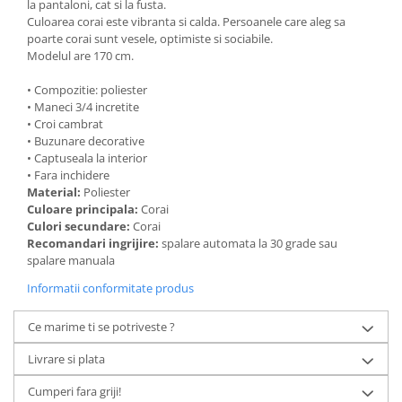
la pantaloni, cat si la fusta.
Culoarea corai este vibranta si calda. Persoanele care aleg sa
poarte corai sunt vesele, optimiste si sociabile.
Modelul are 170 cm.
• Compozitie: poliester
• Maneci 3/4 incretite
• Croi cambrat
• Buzunare decorative
• Captuseala la interior
• Fara inchidere
Material:
Poliester
Culoare principala:
Corai
Culori secundare:
Corai
Recomandari ingrijire:
spalare automata la 30 grade sau
spalare manuala
Informatii conformitate produs
Ce marime ti se potriveste ?
Livrare si plata
Cumperi fara griji!