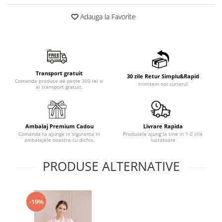
Adauga la Favorite
Transport gratuit
30 zile Retur Simplu&Rapid
Comanda produse de peste 300 lei si
trimitem noi curierul
ai transport gratuit.
Ambalaj Premium Cadou
Livrare Rapida
Comanda ta ajunge in siguranta in
Produsele ajung la tine in 1-2 zile
ambalajele noastre cu dichis.
lucratoare
PRODUSE ALTERNATIVE
-19%