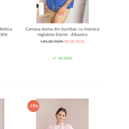
Medica
Camasa dama din bumbac cu maneca
Camasa d
 DEN
reglabila Elaine - Albastru
re
149,00 RON
99,00 RON
1
IN STOC
-19%
-32%