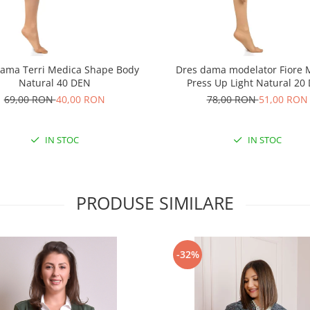
dama Terri Medica Shape Body
Dres dama modelator Fiore 
Natural 40 DEN
Press Up Light Natural 20
69,00 RON
40,00 RON
78,00 RON
51,00 RON
IN STOC
IN STOC
PRODUSE SIMILARE
-32%