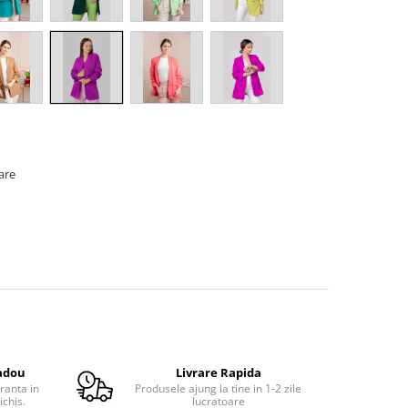
oare
adou
Livrare Rapida
ranta in
Produsele ajung la tine in 1-2 zile
ichis.
lucratoare