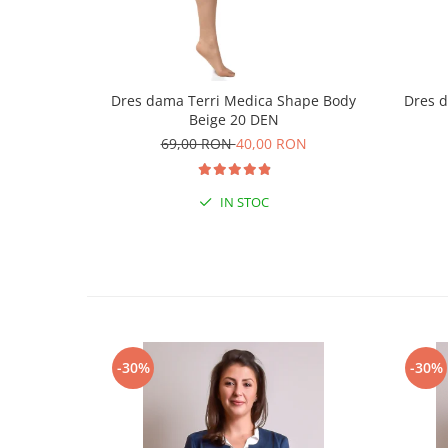
Dres dama Terri Medica Shape Body
Dres 
Beige 20 DEN
69,00 RON
40,00 RON
IN STOC
-30%
-30%