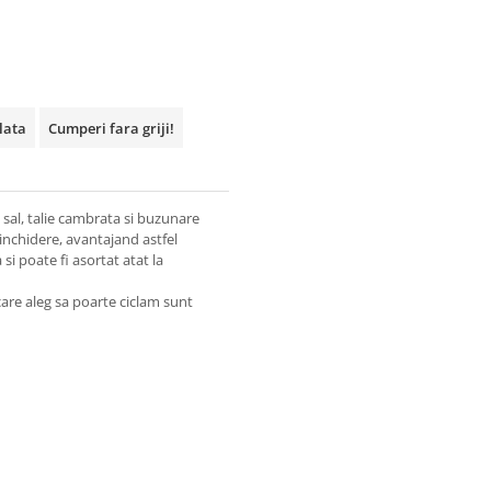
plata
Cumperi fara griji!
p sal, talie cambrata si buzunare
 inchidere, avantajand astfel
 si poate fi asortat atat la
care aleg sa poarte ciclam sunt