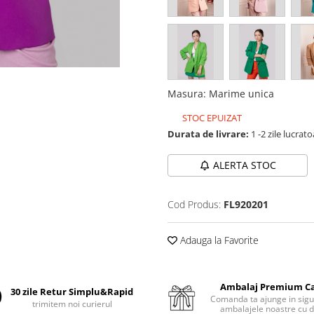
Masura
:
Marime unica
STOC EPUIZAT
Durata de livrare:
1 -2 zile lucrat
ALERTA STOC
Cod Produs:
FL920201
Adauga la Favorite
Ambalaj Premium C
30 zile Retur Simplu&Rapid
Comanda ta ajunge in sigu
trimitem noi curierul
ambalajele noastre cu d