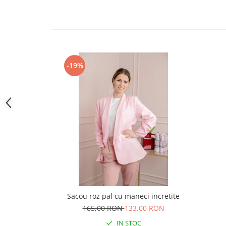
-19%
Sacou roz pal cu maneci incretite
165,00 RON
133,00 RON
IN STOC