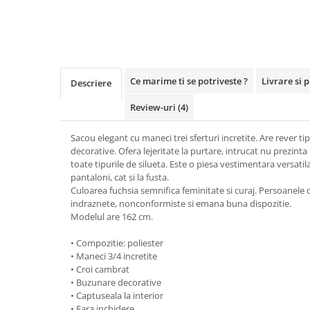
Ce marime ti se potriveste ?
Livrare si 
Descriere
Review-uri
(4)
Sacou elegant cu maneci trei sferturi incretite. Are rever ti
decorative. Ofera lejeritate la purtare, intrucat nu prezinta
toate tipurile de silueta. Este o piesa vestimentara versatila
pantaloni, cat si la fusta.
Culoarea fuchsia semnifica feminitate si curaj. Persoanele 
indraznete, nonconformiste si emana buna dispozitie.
Modelul are 162 cm.
• Compozitie: poliester
• Maneci 3/4 incretite
• Croi cambrat
• Buzunare decorative
• Captuseala la interior
• Fara inchidere