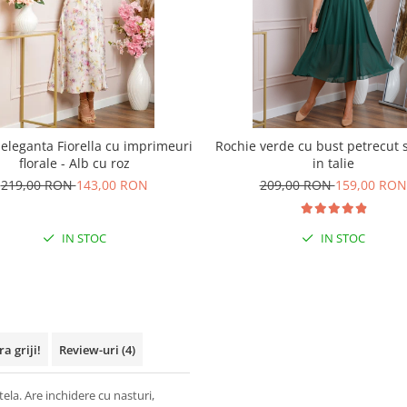
eleganta Fiorella cu imprimeuri
Rochie verde cu bust petrecut 
florale - Alb cu roz
in talie
219,00 RON
143,00 RON
209,00 RON
159,00 RON
IN STOC
IN STOC
a griji!
Review-uri
(4)
la. Are inchidere cu nasturi,