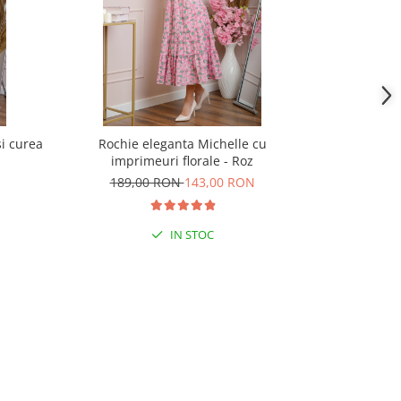
si curea
Rochie eleganta Michelle cu
Rochie elega
imprimeuri florale - Roz
florale si bu
189,00 RON
143,00 RON
189,
IN STOC