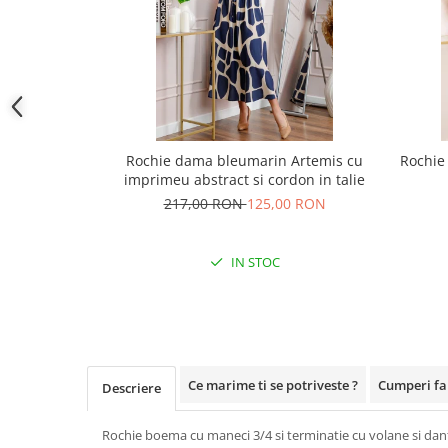
Rochie dama bleumarin Artemis cu
Rochie 
imprimeu abstract si cordon in talie
217,00 RON
125,00 RON
IN STOC
Ce marime ti se potriveste ?
Cumperi far
Descriere
Rochie boema cu maneci 3/4 si terminatie cu volane si dante