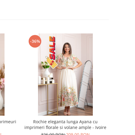
-36%
-38%
primeuri
Rochie eleganta lunga Ayana cu
Rochie re
imprimeri florale si volane ample - Ivoire
mane
N
326,00 RON
209,00 RON
29