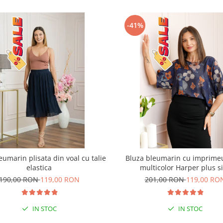
-41%
eumarin plisata din voal cu talie
Bluza bleumarin cu imprimeu
elastica
multicolor Harper plus s
190,00 RON
119,00 RON
201,00 RON
119,00 RO
IN STOC
IN STOC