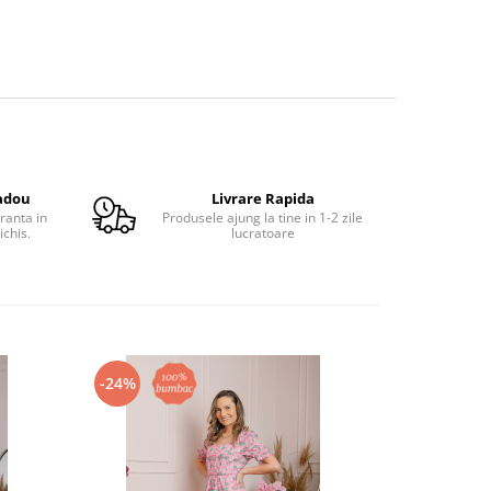
adou
Livrare Rapida
ranta in
Produsele ajung la tine in 1-2 zile
ichis.
lucratoare
-24%
-24%