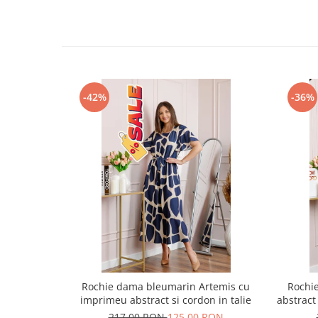
-42%
-36%
Rochie dama bleumarin Artemis cu
Rochi
imprimeu abstract si cordon in talie
abstract
217,00 RON
125,00 RON