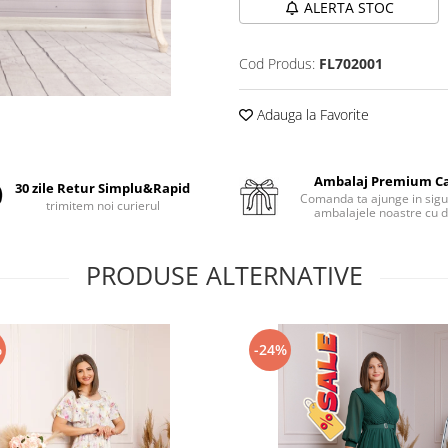
ALERTA STOC
Cod Produs:
FL702001
Adauga la Favorite
Ambalaj Premium C
30 zile Retur Simplu&Rapid
Comanda ta ajunge in sigu
trimitem noi curierul
ambalajele noastre cu d
PRODUSE ALTERNATIVE
%
-24%