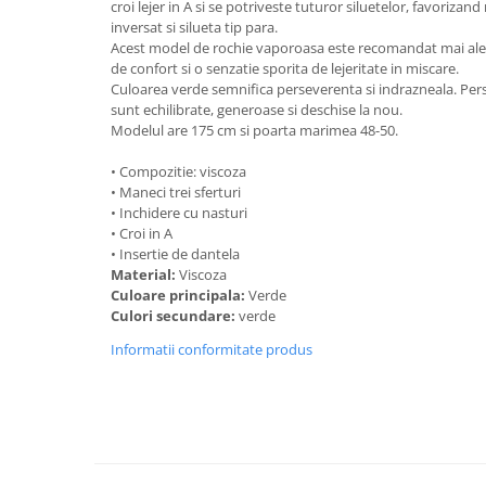
croi lejer in A si se potriveste tuturor siluetelor, favorizand
inversat si silueta tip para.
Acest model de rochie vaporoasa este recomandat mai ales
de confort si o senzatie sporita de lejeritate in miscare.
Culoarea verde semnifica perseverenta si indrazneala. Per
sunt echilibrate, generoase si deschise la nou.
Modelul are 175 cm si poarta marimea 48-50.
• Compozitie: viscoza
• Maneci trei sferturi
• Inchidere cu nasturi
• Croi in A
• Insertie de dantela
Material:
Viscoza
Culoare principala:
Verde
Culori secundare:
verde
Informatii conformitate produs