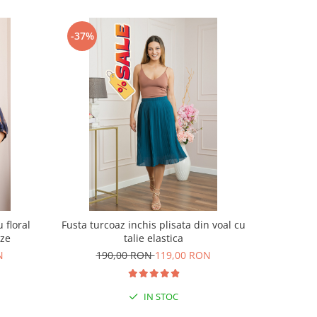
-37%
-37%
 floral
Fusta turcoaz inchis plisata din voal cu
Fusta ve
ize
talie elastica
N
190,00 RON
119,00 RON
19
IN STOC