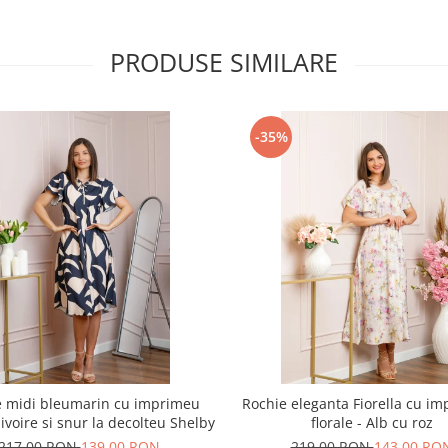
PRODUSE SIMILARE
-35%
e midi bleumarin cu imprimeu
Rochie eleganta Fiorella cu im
 ivoire si snur la decolteu Shelby
florale - Alb cu roz
217,00 RON
139,00 RON
219,00 RON
143,00 RO