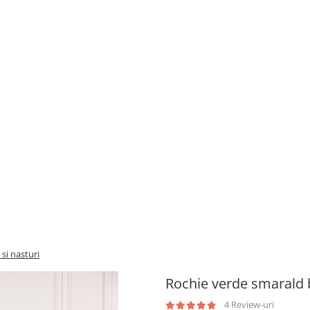
si nasturi
Rochie verde smarald b
4 Review-uri