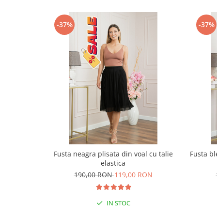
-37%
-37%
Fusta neagra plisata din voal cu talie
Fusta bl
elastica
190,00 RON
119,00 RON
IN STOC