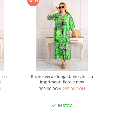
-24%
-30%
c cu
Rochie verde lunga boho chic cu
Rochie G
i
imprimeuri florale mov
N
389,00 RON
295,00 RON
21
IN STOC