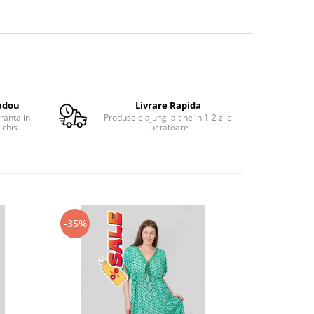
adou
Livrare Rapida
ranta in
Produsele ajung la tine in 1-2 zile
ichis.
lucratoare
-35%
-35%