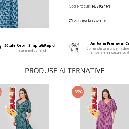
Cod Produs:
FL702461
Adauga la Favorite
Ambalaj Premium C
30 zile Retur Simplu&Rapid
Comanda ta ajunge in sigu
trimitem noi curierul
ambalajele noastre cu d
PRODUSE ALTERNATIVE
%
-35%