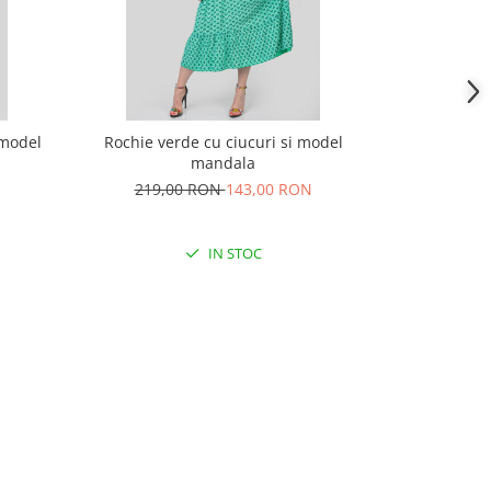
 model
Rochie verde cu ciucuri si model
Rochie verde
mandala
219,00 RON
143,00 RON
219,
IN STOC