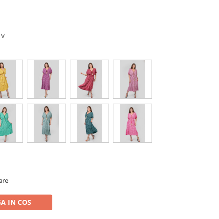
 V
oare
A IN COS