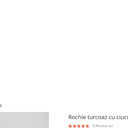
a
Rochie turcoaz cu ciu
8 Review-uri