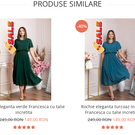
PRODUSE SIMILARE
-40%
leganta verde Francesca cu talie
Rochie eleganta turcoaz in
incretita
Francesca cu talie incret
249,00 RON
149,00 RON
249,00 RON
149,00 RO