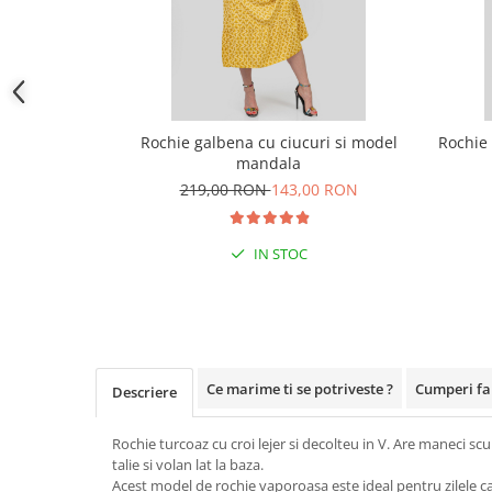
Rochie galbena cu ciucuri si model
Rochie 
mandala
219,00 RON
143,00 RON
IN STOC
Ce marime ti se potriveste ?
Cumperi far
Descriere
Rochie turcoaz cu croi lejer si decolteu in V. Are maneci scur
talie si volan lat la baza.
Acest model de rochie vaporoasa este ideal pentru zilele c