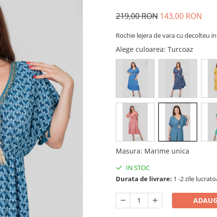
219,00 RON
143,00 RON
Rochie lejera de vara cu decolteu in
Alege culoarea
: Turcoaz
Masura
:
Marime unica
IN STOC
Durata de livrare:
1 -2 zile lucrat
ADAUG