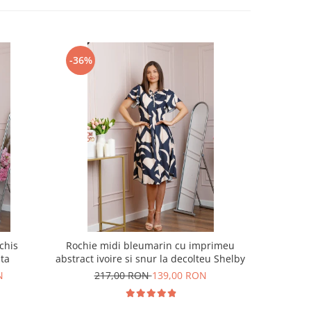
-36%
-40%
chis
Rochie midi bleumarin cu imprimeu
Rochie e
ita
abstract ivoire si snur la decolteu Shelby
N
217,00 RON
139,00 RON
24