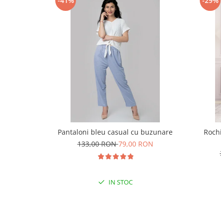
-41%
-29%
Pantaloni bleu casual cu buzunare
Rochi
133,00 RON
79,00 RON
IN STOC