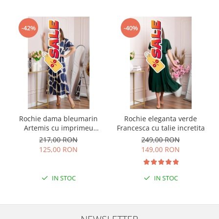
-42%
-40%
Rochie dama bleumarin
Rochie eleganta verde
Artemis cu imprimeu
Francesca cu talie incretita
abstract si cordon in talie
217,00 RON
249,00 RON
125,00 RON
149,00 RON
IN STOC
IN STOC