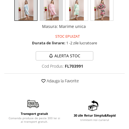
Masura
:
Marime unica
STOC EPUIZAT
Durata de livrare:
1 -2 zile lucratoare
ALERTA STOC
Cod Produs:
FL703991
Adauga la Favorite
Transport gratuit
30 zile Retur Simplu&Rapid
Comanda produse de peste 300 lei si
trimitem noi curierul
ai transport gratuit.