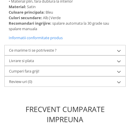
• Material plin, fara dublura la interior
Material:
Satin
Culoare principala:
Bleu
Culori secundare:
Alb|Verde
Recomandari ingrijire:
spalare automata la 30 grade sau
spalare manuala
Informatii conformitate produs
Ce marime ti se potriveste ?
Livrare si plata
Cumperi fara griji!
Review-uri
(0)
FRECVENT CUMPARATE
IMPREUNA