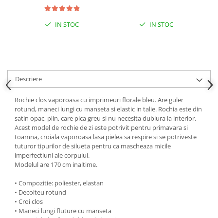
IN STOC
IN STOC
Descriere
Rochie clos vaporoasa cu imprimeuri florale bleu. Are guler
rotund, maneci lungi cu manseta si elastic in talie. Rochia este din
satin opac, plin, care pica greu si nu necesita dublura la interior.
Acest model de rochie de zi este potrivit pentru primavara si
toamna, croiala vaporoasa lasa pielea sa respire si se potriveste
tuturor tipurilor de silueta pentru ca mascheaza micile
imperfectiuni ale corpului.
Modelul are 170 cm inaltime.
• Compozitie: poliester, elastan
• Decolteu rotund
• Croi clos
• Maneci lungi fluture cu manseta