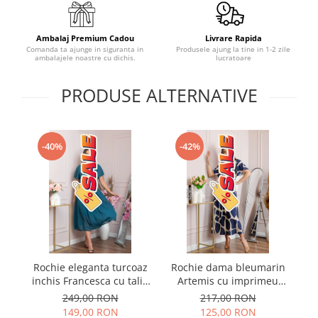
Ambalaj Premium Cadou
Livrare Rapida
Comanda ta ajunge in siguranta in
Produsele ajung la tine in 1-2 zile
ambalajele noastre cu dichis.
lucratoare
PRODUSE ALTERNATIVE
-40%
-42%
Rochie eleganta turcoaz
Rochie dama bleumarin
R
inchis Francesca cu talie
Artemis cu imprimeu
c
incretita
abstract si cordon in talie
249,00 RON
217,00 RON
149,00 RON
125,00 RON