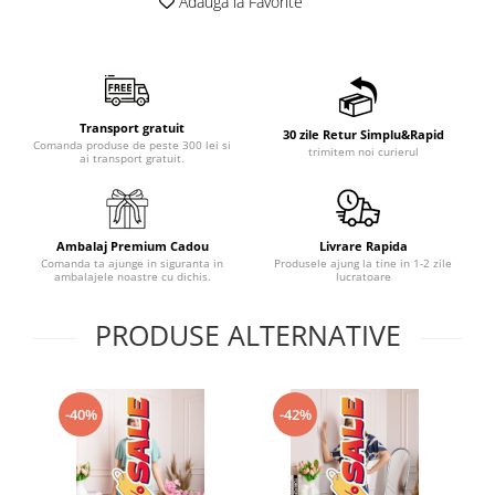
Adauga la Favorite
Transport gratuit
30 zile Retur Simplu&Rapid
Comanda produse de peste 300 lei si
trimitem noi curierul
ai transport gratuit.
Ambalaj Premium Cadou
Livrare Rapida
Comanda ta ajunge in siguranta in
Produsele ajung la tine in 1-2 zile
ambalajele noastre cu dichis.
lucratoare
PRODUSE ALTERNATIVE
-40%
-42%