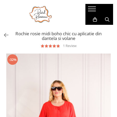
Pijamale
Imbracaminte copii
Pijamale Dama
Imbracaminte Fetite
Rochie rosie midi boho chic cu aplicatie din
Pijamale Dama Marimi Mari
Imbracaminte Baieti
dantela si volane
Halate
1 Review
Pijamale Baieti
-32%
Pijamale Fetite