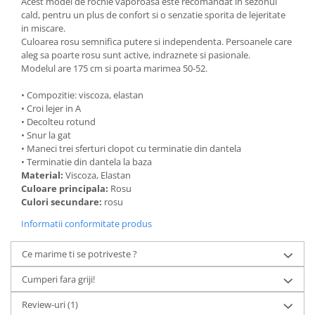
Acest model de rochie vaporoasa este recomandat in sezonul
cald, pentru un plus de confort si o senzatie sporita de lejeritate
in miscare.
Culoarea rosu semnifica putere si independenta. Persoanele care
aleg sa poarte rosu sunt active, indraznete si pasionale.
Modelul are 175 cm si poarta marimea 50-52.
• Compozitie: viscoza, elastan
• Croi lejer in A
• Decolteu rotund
• Snur la gat
• Maneci trei sferturi clopot cu terminatie din dantela
• Terminatie din dantela la baza
Material:
Viscoza, Elastan
Culoare principala:
Rosu
Culori secundare:
rosu
Informatii conformitate produs
Ce marime ti se potriveste ?
Cumperi fara griji!
Review-uri
(1)