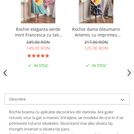
Rochie eleganta verde
Rochie dama bleumarin
R
mint Francesca cu talie
Artemis cu imprimeu
c
incretita
abstract si cordon in talie
249,00 RON
217,00 RON
149,00 RON
125,00 RON
IN STOC
IN STOC
Descriere
Rochie boema cu aplicatie decorativa din dantela. Are guler
rotund, snur la gat si maneci 3/4 lejere, iar modelul de croi in A se
potriveste tuturor siluetelor, favorizand mai ales silueta tip
triunghi inversat si silueta tip para.