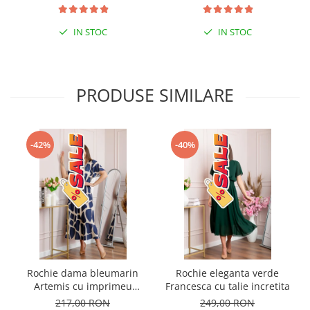
IN STOC
IN STOC
PRODUSE SIMILARE
-42%
-40%
Rochie dama bleumarin
Rochie eleganta verde
Artemis cu imprimeu
Francesca cu talie incretita
abstract si cordon in talie
217,00 RON
249,00 RON