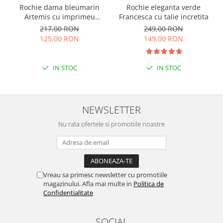
Rochie dama bleumarin
Rochie eleganta verde
Artemis cu imprimeu
Francesca cu talie incretita
abstract si cordon in talie
217,00 RON
249,00 RON
125,00 RON
149,00 RON
IN STOC
IN STOC
NEWSLETTER
Nu rata ofertele si promotiile noastre
Vreau sa primesc newsletter cu promotiile
magazinului. Afla mai multe in
Politica de
Confidentialitate
SOCIAL