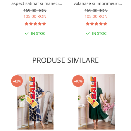
aspect satinat si maneci
volanase si imprimeuri
bufante - Verde pastel
florale turcoaz
169,00 RON
169,00 RON
105,00 RON
105,00 RON
IN STOC
IN STOC
PRODUSE SIMILARE
-42%
-40%