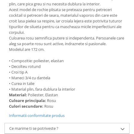
plin, care pica greu si nu necesita dublura la interior.
Acest model de rochie plisata se preteaza pentru petreceri
cocktail si petreceri de seara, materialul vaporos din care este
croit lasa pielea sa respire, iar croiala lejera este potrivita tuturor
tipurilor de silueta pentru ca mascheaza micile imperfectiuni ale
corpului.
Culoarea rosu semnifica putere si independenta. Persoanele care
aleg sa poarte rosu sunt active, indraznete si pasionale.
Modelul are 172 cm.
• Compozitie: poliester, elastan
• Decolteu rotund
• Croi tip A
• Maneci 3/4 cu dantela
• Curea in talie
• Material plin, fara dublura la interior
Material:
Poliester, Elastan
Culoare principala:
Rosu
Culori secundare:
Rosu
Informatii conformitate produs
Ce marime ti se potriveste ?