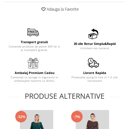
Adauga la Favorite
Transport gratuit
30 zile Retur Simplu&Rapid
Comanda produse de peste 300 lei si
trimitem noi curierul
ai transport gratuit.
Ambalaj Premium Cadou
Livrare Rapida
Comanda ta ajunge in siguranta in
Produsele ajung la tine in 1-2 zile
ambalajele noastre cu dichis.
lucratoare
PRODUSE ALTERNATIVE
-32%
-7%