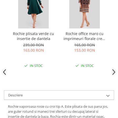
Rochie plisata verde cu
Rochie office maro cu
Ro
insertie de dantela
imprimeuri florale crem
si maneci trei sferturi
239,00 RON
165,00 RON
163,00 RON
153,00 RON
IN STOC
IN STOC
Descriere
Rochie vaporoasa rosie cu croi tip A. Este plisata de sus pana jos,
are guler rotund si maneci trei sferturi cu decupaj lateral si
insertie de dantela la baza. Rochia este dintr-un material opac,