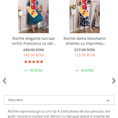
Rochie eleganta turcoaz
Rochie dama bleumarin
R
inchis Francesca cu talie
Artemis cu imprimeu
c
incretita
abstract si cordon in talie
249,00 RON
217,00 RON
149,00 RON
125,00 RON
IN STOC
IN STOC
Descriere
Rochie vaporoasa gri cu croi tip A. Este plisata de sus pana jos, are
guler rotund si maneci trei sferturi cu decupaj lateral si insertie de