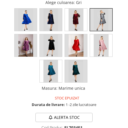
Alege culoarea
: Gri
Masura
:
Marime unica
STOC EPUIZAT
Durata de livrare:
1 -2 zile lucratoare
ALERTA STOC
Cod Produs:
FL703451