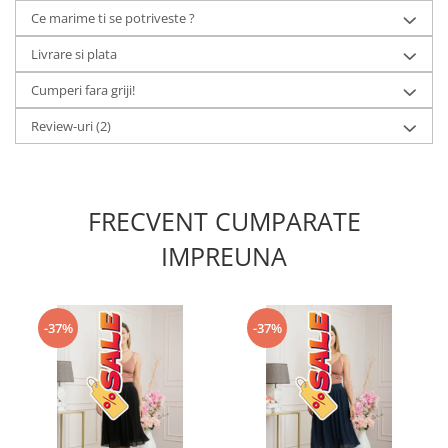
Ce marime ti se potriveste ?
Livrare si plata
Cumperi fara griji!
Review-uri
(2)
FRECVENT CUMPARATE
IMPREUNA
-37%
-37%