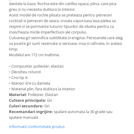
dantela la baza. Rochia este din catifea opaca, plina, care pica
greu si nu necesita dublura la interior.
Acest model de rochie plisata se preteaza pentru petreceri
cocktail si petreceri de seara, croiala vaporoasa lasa pielea sa
respire si se potriveste tuturor tipurilor de silueta pentru ca
mascheaza micile imperfectiuni ale corpului.
Culoarea gri semnifica subtilitate si enigma. Persoanele care aleg
sa poarte gri sunt rezervate si serioase, insa si rafinate, in acelasi
timp.
Modelul are 172 cm inaltime.
• Compozitie: poliester, elastan
• Decolteu rotund
• Croi tip A
• Maneci 3/4 cu dantela
• Material plin, fara dublura la interior
Material:
Poliester, Elastan
Culoare principala:
Gri
Culori secundare:
Gri
Recomandari ingrijire:
spalare automata la 30 grade sau
spalare manuala
Informatii conformitate produs