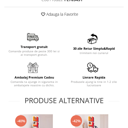
Adauga la Favorite
Transport gratuit
30 zile Retur Simplu&Rapid
Comanda produse de peste 300 lei si
trimitem noi curierul
ai transport gratuit.
Ambalaj Premium Cadou
Livrare Rapida
Comanda ta ajunge in siguranta in
Produsele ajung la tine in 1-2 zile
ambalajele noastre cu dichis.
lucratoare
PRODUSE ALTERNATIVE
-40%
-42%