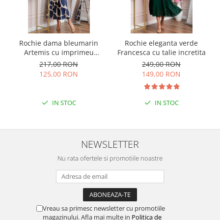
Rochie dama bleumarin
Rochie eleganta verde
Artemis cu imprimeu
Francesca cu talie incretita
abstract si cordon in talie
217,00 RON
249,00 RON
125,00 RON
149,00 RON
IN STOC
IN STOC
NEWSLETTER
Nu rata ofertele si promotiile noastre
Vreau sa primesc newsletter cu promotiile
magazinului. Afla mai multe in
Politica de