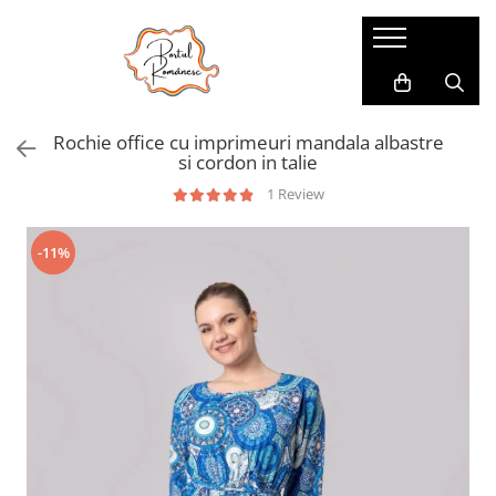
Pijamale
Imbracaminte copii
Pijamale Dama
Imbracaminte Fetite
Rochie office cu imprimeuri mandala albastre
Pijamale Dama Marimi Mari
Imbracaminte Baieti
si cordon in talie
Halate
1 Review
Pijamale Baieti
-11%
Pijamale Fetite