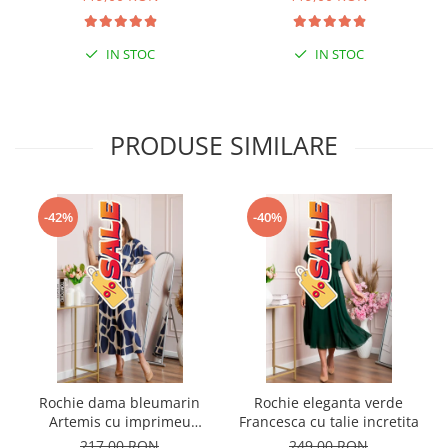
IN STOC
IN STOC
PRODUSE SIMILARE
-42%
-40%
Rochie dama bleumarin
Rochie eleganta verde
Artemis cu imprimeu
Francesca cu talie incretita
abstract si cordon in talie
217,00 RON
249,00 RON