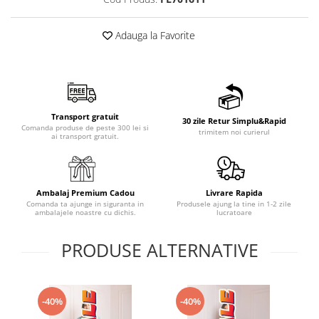
Adauga la Favorite
Transport gratuit
30 zile Retur Simplu&Rapid
Comanda produse de peste 300 lei si
trimitem noi curierul
ai transport gratuit.
Ambalaj Premium Cadou
Livrare Rapida
Comanda ta ajunge in siguranta in
Produsele ajung la tine in 1-2 zile
ambalajele noastre cu dichis.
lucratoare
PRODUSE ALTERNATIVE
-40%
-40%