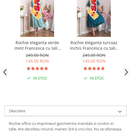
Rochie eleganta verde
Rochie eleganta turcoaz
R
mint Francesca cu talie
inchis Francesca cu talie
incretita
incretita
ab
249,00 RON
249,00 RON
149,00 RON
149,00 RON
IN STOC
IN STOC
Descriere
Rochie office cu imprimeuri geometrice mandala si cordon in
talie. Are decolteu rotund, maneci 3/4 si croi clos. Nu se sifoneaza,