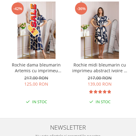
-42%
-36%
Rochie dama bleumarin
Rochie midi bleumarin cu
Artemis cu imprimeu
imprimeu abstract ivoire si
abstract si cordon in talie
snur la decolteu Shelby
217,00 RON
217,00 RON
125,00 RON
139,00 RON
IN STOC
IN STOC
NEWSLETTER