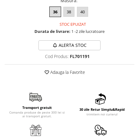
Masura
:
36
38
40
STOC EPUIZAT
Durata de livrare:
1 -2 zile lucratoare
ALERTA STOC
Cod Produs:
FL701191
Adauga la Favorite
Transport gratuit
30 zile Retur Simplu&Rapid
Comanda produse de peste 300 lei si
trimitem noi curierul
ai transport gratuit.