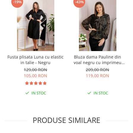
-19%
-43%
Fusta plisata Luna cu elastic
Bluza dama Pauline din
in talie - Negru
voal negru cu imprimeu
floral auriu
129,00 RON
209,00 RON
105,00 RON
119,00 RON
IN STOC
IN STOC
PRODUSE SIMILARE