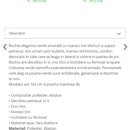
IN STOC
IN STOC
Descriere
Rochie eleganta verde smarald cu maneci trei sferturi si aspect
petrecut. Are umeri usor bufanti, maneci stil kimono, cordon
decorativ in talie care se leaga in lateral si volane in partea de jos.
Rochia are decolteu in V, croi clos si inchidere cu fermoar la spate.
Culoarea verde semnifica perseverenta si indrazneala. Persoanele
care aleg sa poarte verde sunt echilibrate, generoase si deschise
la nou.
Modelul are 162 cm si poarta marimea 36.
• Compozitie: poliester, elastan
• Decolteu petrecut in V
• Croi clos
• Maneci 3/4
• Inchidere cu fermoar
• Material opac, fara dublura
Material:
Poliester, Elastan