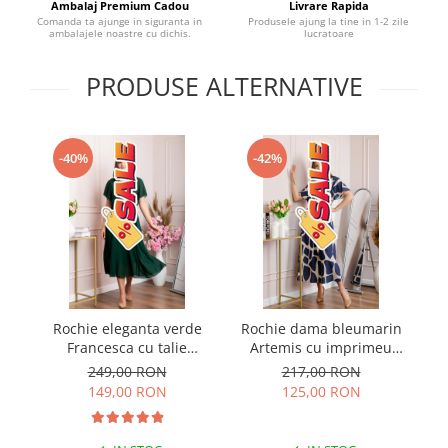
Ambalaj Premium Cadou
Livrare Rapida
Comanda ta ajunge in siguranta in
Produsele ajung la tine in 1-2 zile
ambalajele noastre cu dichis.
lucratoare
PRODUSE ALTERNATIVE
-40%
-42%
Rochie eleganta verde
Rochie dama bleumarin
R
Francesca cu talie
Artemis cu imprimeu
c
incretita
abstract si cordon in talie
249,00 RON
217,00 RON
149,00 RON
125,00 RON